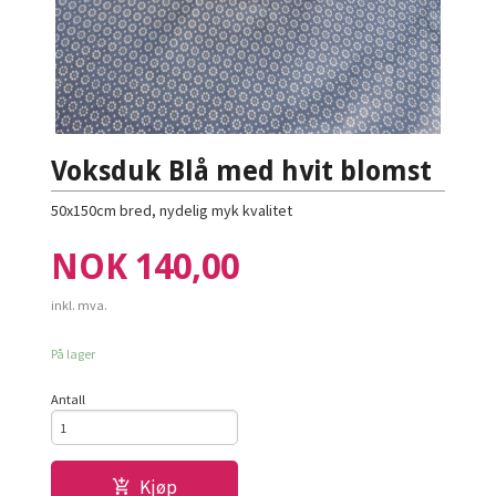
Voksduk Blå med hvit blomst
50x150cm bred, nydelig myk kvalitet
Pris
NOK
140,00
inkl. mva.
På lager
Antall
Kjøp