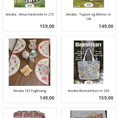
Annaka . Annas høstveske nr 272
Annaka . Tuppen og lillemor nr
inkl.
246
inkl.
mva.
Pris
Pris
159,00
149,00
mva.
Annaka 182 Fuglesang
Annaka Blomsterkurv nr 260
inkl.
inkl.
Pris
Pris
149,00
159,00
mva.
mva.