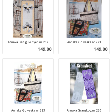
Annaka Den gule byen nr 202
Annaka Go veska nr 223
inkl.
inkl.
Pris
Pris
149,00
149,00
mva.
mva.
Annaka Go veska nr 223
Annaka Granskog nr 220