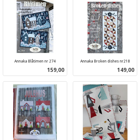
Annaka Blåtimen nr 274
Annaka Broken dishes nr218
inkl.
inkl.
Pris
Pris
159,00
149,00
mva.
mva.