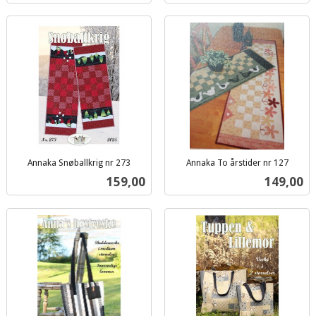
Annaka Snøballkrig nr 273
Annaka To årstider nr 127
inkl.
inkl.
Pris
Pris
159,00
149,00
mva.
mva.