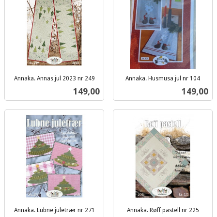
Annaka. Annas jul 2023 nr 249
Annaka. Husmusa jul nr 104
inkl.
inkl.
Pris
Pris
149,00
149,00
mva.
mva.
Annaka. Lubne juletrær nr 271
Annaka. Røff pastell nr 225