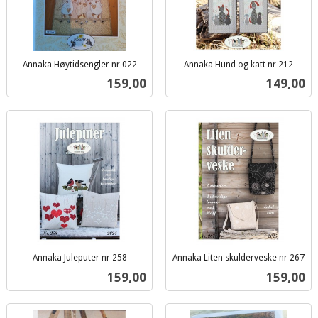
Annaka Høytidsengler nr 022
Annaka Hund og katt nr 212
inkl.
inkl.
Pris
Pris
159,00
149,00
mva.
mva.
Annaka Juleputer nr 258
Annaka Liten skulderveske nr 267
inkl.
inkl.
Pris
Pris
159,00
159,00
mva.
mva.