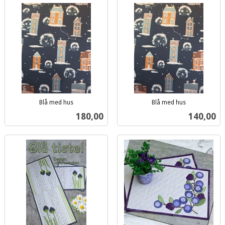
Blå med hus
Blå med hus
inkl.
inkl.
Pris
Pris
180,00
140,00
mva.
mva.