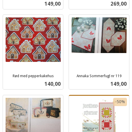
inkl.
Pris
Pris
149,00
269,00
mva.
Rød med pepperkakehus
Annaka Sommerfugl nr 119
inkl.
inkl.
Pris
Pris
140,00
149,00
mva.
mva.
-50%