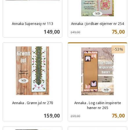
Annaka Supereasy nr 113
Annaka : Jordbær-stjerner nr 254
inkl.
Rabatt
inkl.
Pris
Tilbud
149,00
75,00
149,00
mva.
mva.
-53%
Annaka . Grønn jul nr 270
Annaka . Log cabin inspirerte
inkl.
høner nr 265
Rabatt
inkl.
mva.
Pris
Tilbud
159,00
75,00
159,00
mva.