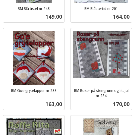
BM Blå tistel nr 248
BM Blåbærtid nr 201
inkl.
inkl.
Pris
Pris
149,00
164,00
mva.
mva.
BM Goe grytelapper nr 233
BM Roser på stengrunn og litt jul
inkl.
nr 234
inkl.
mva.
Pris
Pris
163,00
170,00
mva.