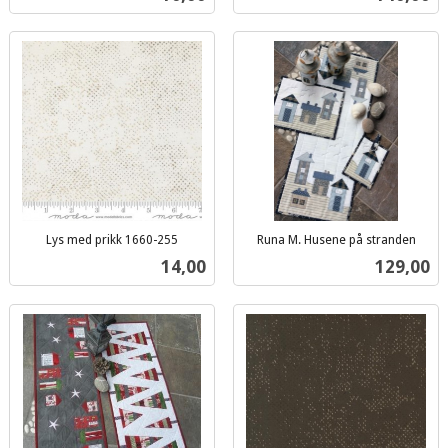
mva.
mva.
Lys med prikk 1660-255
Runa M. Husene på stranden
inkl.
inkl.
Pris
Pris
14,00
129,00
mva.
mva.