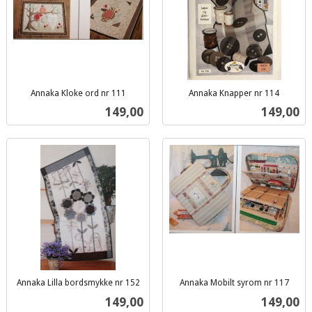
Annaka Kloke ord nr 111
Annaka Knapper nr 114
inkl.
inkl.
Pris
Pris
149,00
149,00
mva.
mva.
Annaka Lilla bordsmykke nr 152
Annaka Mobilt syrom nr 117
inkl.
inkl.
Pris
Pris
149,00
149,00
mva.
mva.