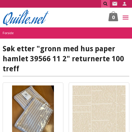
Gå
til
innholdet
0
Forside
Søk etter "gronn med hus paper
hamlet 39566 11 2" returnerte 100
treff