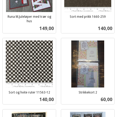
Runa M.Juleløper med trær og
Sort med prikk 1660-259
inkl.
hus
inkl.
mva.
Pris
Pris
149,00
140,00
mva.
Sort og hvite ruter 11563-12
Strikkekort 2
inkl.
inkl.
Pris
Pris
140,00
60,00
mva.
mva.