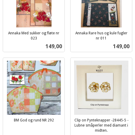
Annaka Med sukker og fløte nr
Annaka Rare hus og kule fugler
023
nr 011
inkl.
inkl.
Pris
Pris
149,00
149,00
mva.
mva.
BM God og rund NR 292
Clip on Pynteknapper -28445-5 -
inkl.
Lubne småperler med diamant i
mva.
midten.