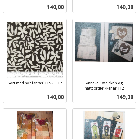
inkl.
inkl.
Pris
Pris
140,00
140,00
mva.
mva.
Sort med hvit fantasi 11565 -12
Annaka Søte skrin og
inkl.
nattbordbrikker nr 112
inkl.
mva.
Pris
Pris
140,00
149,00
mva.