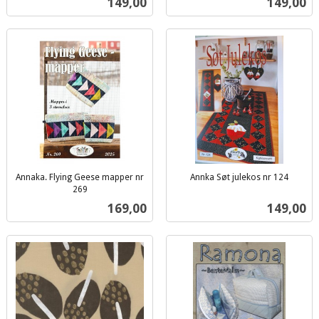
Pris
Pris
149,00
149,00
mva.
mva.
Annaka. Flying Geese mapper nr
Annka Søt julekos nr 124
inkl.
269
inkl.
mva.
Pris
Pris
169,00
149,00
mva.