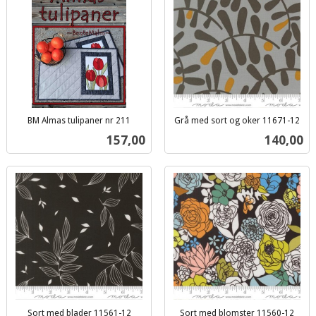
BM Almas tulipaner nr 211
Grå med sort og oker 11671-12
inkl.
inkl.
Pris
Pris
157,00
140,00
mva.
mva.
Sort med blader 11561-12
Sort med blomster 11560-12