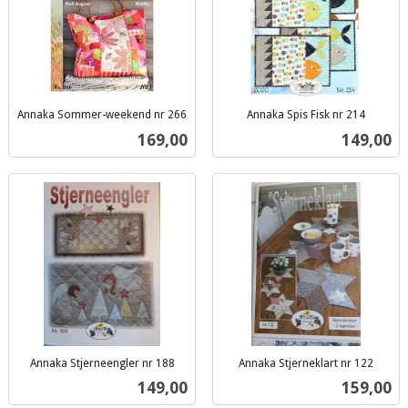
Annaka Sommer-weekend nr 266
Annaka Spis Fisk nr 214
inkl.
inkl.
Pris
Pris
169,00
149,00
mva.
mva.
Annaka Stjerneengler nr 188
Annaka Stjerneklart nr 122
inkl.
inkl.
Pris
Pris
149,00
159,00
mva.
mva.