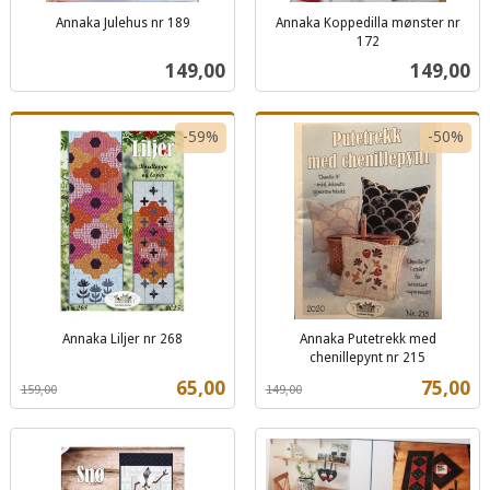
Annaka Julehus nr 189
Annaka Koppedilla mønster nr
inkl.
172
inkl.
mva.
Pris
Pris
149,00
149,00
mva.
-59%
-50%
Annaka Liljer nr 268
Annaka Putetrekk med
Rabatt
inkl.
chenillepynt nr 215
Rabatt
inkl.
mva.
Tilbud
Tilbud
65,00
75,00
159,00
149,00
mva.