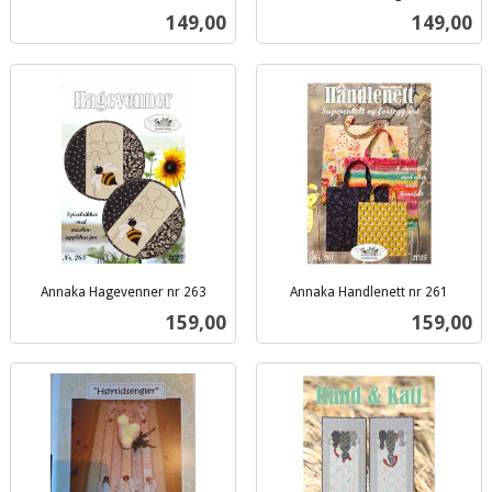
inkl.
inkl.
Pris
Pris
149,00
149,00
mva.
mva.
Annaka Hagevenner nr 263
Annaka Handlenett nr 261
inkl.
inkl.
Pris
Pris
159,00
159,00
mva.
mva.