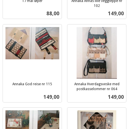
17 mai løper
Annaka Annas lille veggteppe nr
inkl.
102
inkl.
mva.
Pris
Pris
88,00
149,00
mva.
Annaka God reise nr 115
Annaka Hverdagsveske med
inkl.
postkasselommer nr 064
inkl.
mva.
Pris
Pris
149,00
149,00
mva.