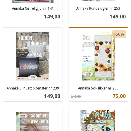
Annaka Nøffelig jul nr 141
Annaka Runde ugler nr 253
inkl.
inkl.
Pris
Pris
149,00
149,00
mva.
mva.
-50%
Annaka Silhuett blomster nr 239
Annaka Sol-sikker nr 255
inkl.
Rabatt
inkl.
Pris
Tilbud
149,00
75,00
149,00
mva.
mva.