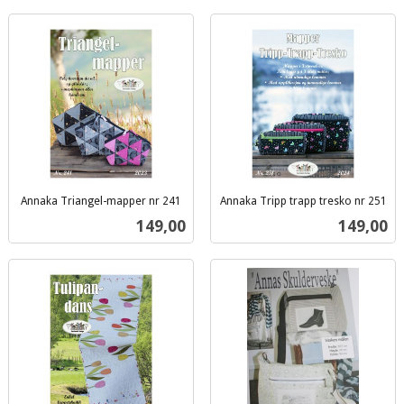
Annaka Triangel-mapper nr 241
Annaka Tripp trapp tresko nr 251
inkl.
inkl.
Pris
Pris
149,00
149,00
mva.
mva.