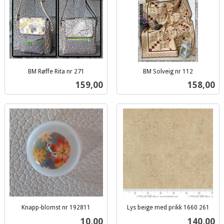
BM Røffe Rita nr 271
BM Solveig nr 112
inkl.
inkl.
Pris
Pris
159,00
158,00
mva.
mva.
Knapp-blomst nr 192811
Lys beige med prikk 1660 261
inkl.
inkl.
Pris
Pris
10,00
140,00