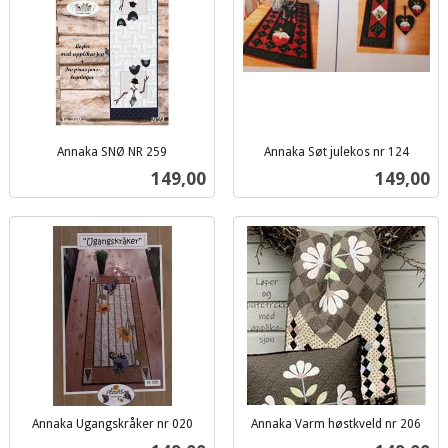
Annaka SNØ NR 259
Annaka Søt julekos nr 124
inkl.
inkl.
Pris
Pris
149,00
149,00
mva.
mva.
Annaka Ugangskråker nr 020
Annaka Varm høstkveld nr 206
inkl.
inkl.