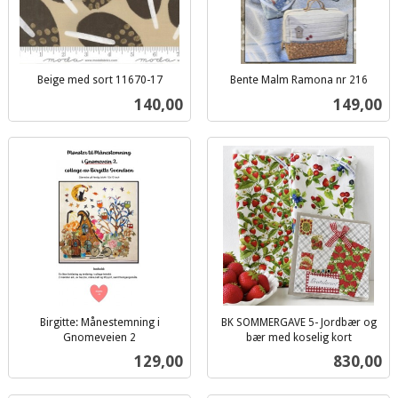
Beige med sort 11670-17
Bente Malm Ramona nr 216
inkl.
inkl.
Pris
Pris
140,00
149,00
mva.
mva.
Birgitte: Månestemning i
BK SOMMERGAVE 5- Jordbær og
Gnomeveien 2
bær med koselig kort
inkl.
inkl.
Pris
Pris
129,00
830,00
mva.
mva.