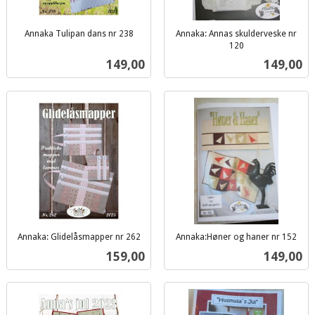
Annaka Tulipan dans nr 238
Annaka: Annas skulderveske nr
inkl.
120
inkl.
mva.
Pris
Pris
149,00
149,00
mva.
Annaka: Glidelåsmapper nr 262
Annaka:Høner og haner nr 152
inkl.
inkl.
Pris
Pris
159,00
149,00
mva.
mva.