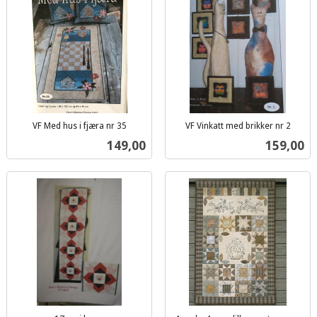
VF Med hus i fjæra nr 35
VF Vinkatt med brikker nr 2
inkl.
inkl.
Pris
Pris
149,00
159,00
mva.
mva.