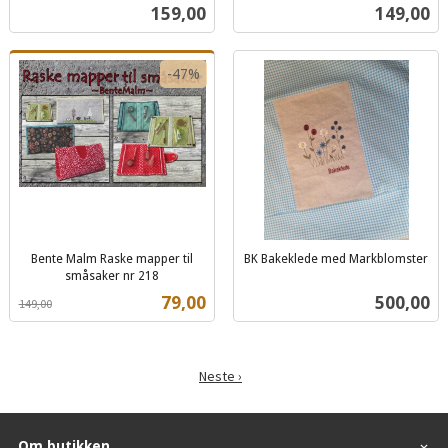
inkl.
inkl.
Pris
Pris
159,00
149,00
mva.
mva.
-47%
Bente Malm Raske mapper til
BK Bakeklede med Markblomster
inkl.
småsaker nr 218
Rabatt
inkl.
mva.
Tilbud
Pris
79,00
500,00
149,00
mva.
Neste ›
Om butikken