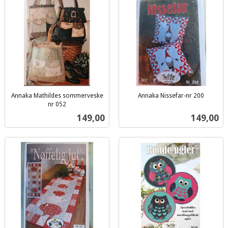
Annaka Mathildes sommerveske
Annaka Nissefar-nr 200
inkl.
nr 052
inkl.
mva.
Pris
Pris
149,00
149,00
mva.