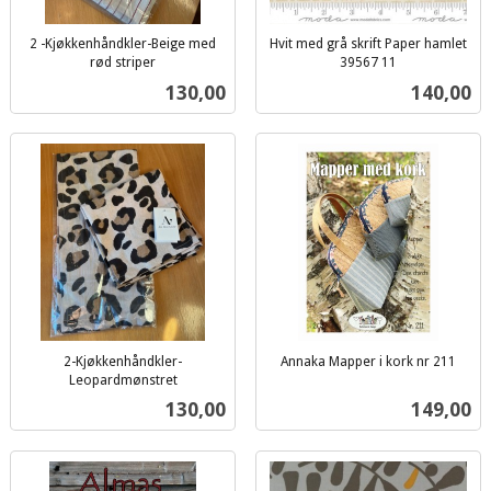
2 -Kjøkkenhåndkler-Beige med
Hvit med grå skrift Paper hamlet
rød striper
39567 11
inkl.
inkl.
Pris
Pris
130,00
140,00
mva.
mva.
2-Kjøkkenhåndkler-
Annaka Mapper i kork nr 211
inkl.
Leopardmønstret
inkl.
mva.
Pris
Pris
130,00
149,00
mva.