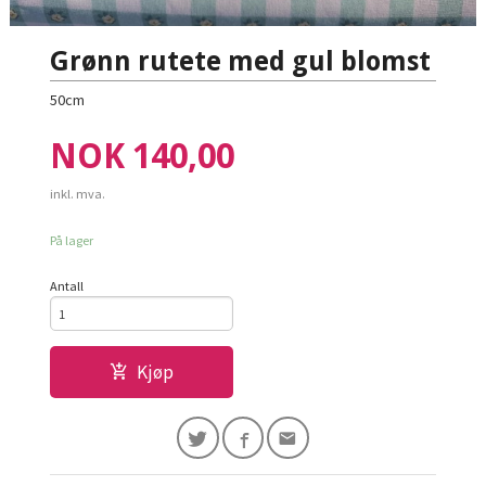
Grønn rutete med gul blomst
50cm
Pris
NOK
140,00
inkl. mva.
På lager
Antall
Kjøp