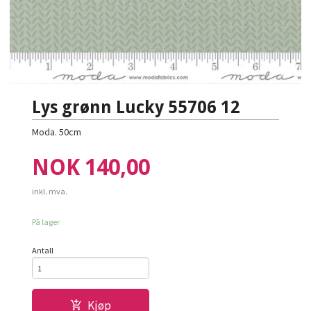
Lys grønn Lucky 55706 12
Moda. 50cm
Pris
NOK
140,00
inkl. mva.
På lager
Antall
Kjøp