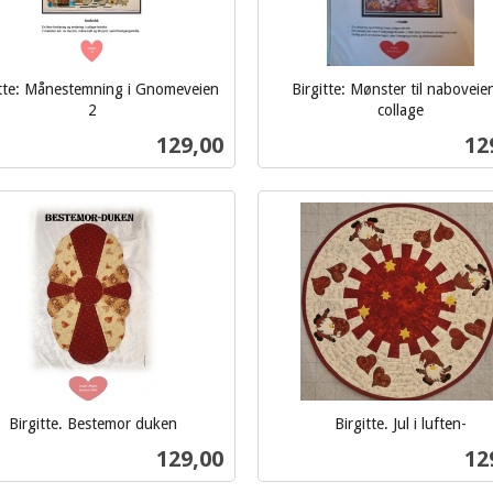
itte: Månestemning i Gnomeveien
Birgitte: Mønster til naboveie
2
collage
inkl.
Pris
Pri
129,00
12
mva.
Kjøp
Kjøp
Birgitte. Bestemor duken
Birgitte. Jul i luften-
inkl.
Pris
Pri
129,00
12
mva.