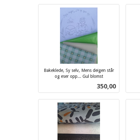
Kjøp
Bakeklede, Sy selv, Mens deigen står
inkl.
og eser opp... Gul blomst
inkl.
mva.
Pris
350,00
mva.
Kjøp