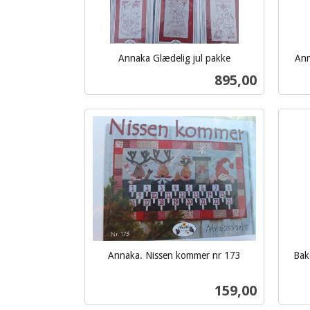
Annaka Glædelig jul pakke
Ann
inkl.
inkl.
Pris
895,00
mva.
mva.
Kjøp
Annaka. Nissen kommer nr 173
Bak
inkl.
inkl.
mva.
Pris
159,00
mva.