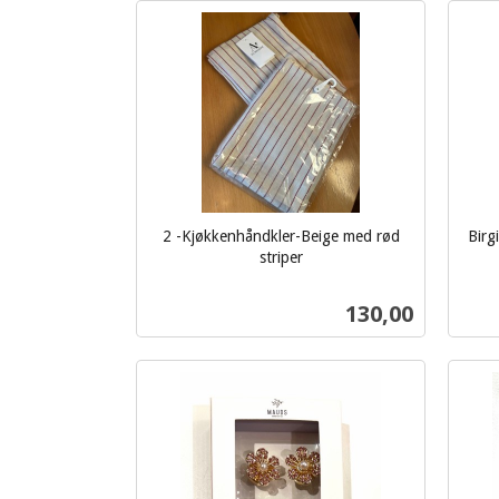
Kjøp
2 -Kjøkkenhåndkler-Beige med rød
Birg
inkl.
striper
inkl.
mva.
mva.
Pris
130,00
Kjøp