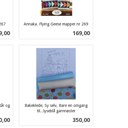
 267
Annaka. Flying Geese mapper nr 269
inkl.
s
Pris
9,00
169,00
mva.
Kjøp
tår og
Bakeklede, Sy selv, Bare en omgang
til...lyseblå garnnøster
inkl.
s
Pris
0,00
350,00
mva.