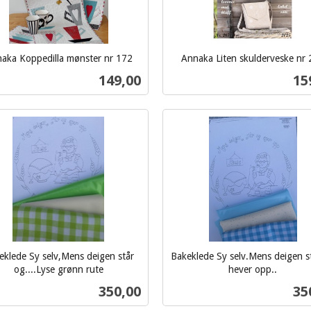
aka Koppedilla mønster nr 172
Annaka Liten skulderveske nr
inkl.
Pris
Pri
149,00
15
mva.
Kjøp
Kjøp
eklede Sy selv,Mens deigen står
Bakeklede Sy selv.Mens deigen s
og....Lyse grønn rute
hever opp..
inkl.
Pris
Pri
350,00
35
mva.