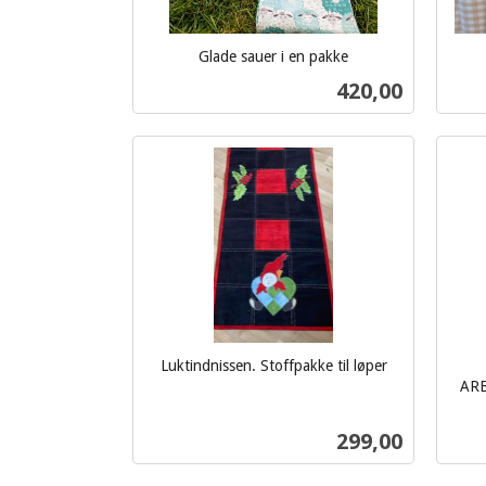
Glade sauer i en pakke
inkl.
inkl.
Pris
420,00
mva.
mva.
Kjøp
Luktindnissen. Stoffpakke til løper
inkl.
ARB
mva.
inkl.
Pris
299,00
mva.