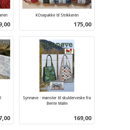
keren
KOsepakke til Strikkeren
inkl.
s
Pris
9,00
175,00
mva.
Kjøp
l
Synnøve - mønster til skulderveske fra
Bente Malm
inkl.
mva.
ris
Pris
7,00
169,00