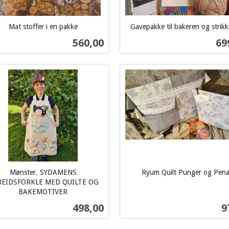
Mat stoffer i en pakke
Gavepakke til bakeren og strik
inkl.
Pris
Pri
560,00
69
mva.
Kjøp
Kjøp
Mønster. SYDAMENS
Ryum Quilt Punger og Pena
inkl.
EIDSFORKLE MED QUILTE OG
BAKEMOTIVER
mva.
Pris
P
498,00
9