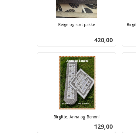
Beige og sort pakke
Birg
inkl.
inkl.
mva.
Pris
420,00
mva.
Kjøp
Birgitte. Anna og Benoni
inkl.
inkl.
Pris
129,00
mva.
mva.