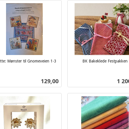
Kjøp
Kjøp
itte: Mønster til Gnomeveien 1-3
BK Bakeklede Festpakken
inkl.
mva.
Pris
Pris
129,00
1 20
Kjøp
Kjøp