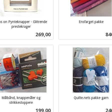
ps on Pynteknapper - Glitrende
Ensfarget pakke
inkl.
prestekrager
mva.
Pris
Pri
269,00
84
Kjøp
Kjøp
Målbånd, knappenåler og
Quilte.nets pakke-garn
inkl.
strikkestoppere
mva.
Pris
Pri
199,00
24