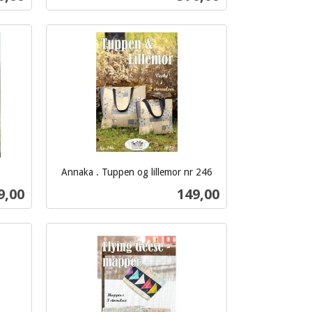
mva.
Kjøp
Annaka . Tuppen og lillemor nr 246
inkl.
s
Pris
9,00
149,00
mva.
Kjøp