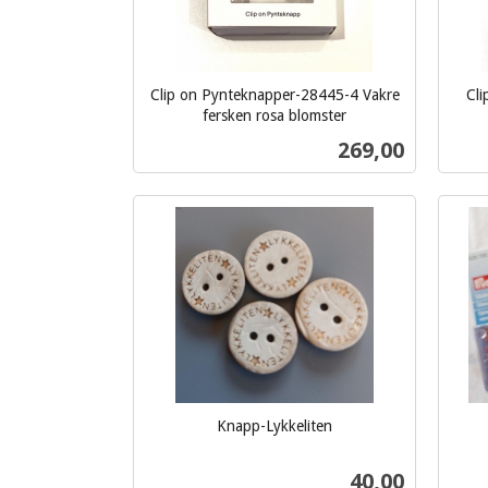
Clip on Pynteknapper-28445-4 Vakre
Cli
fersken rosa blomster
inkl.
inkl.
Pris
269,00
mva.
mva.
Kjøp
Knapp-Lykkeliten
inkl.
inkl.
mva.
Pris
40,00