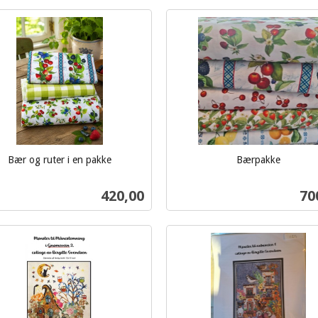
Kjøp
Kjøp
Bær og ruter i en pakke
Bærpakke
inkl.
mva.
Pris
Pri
420,00
70
Kjøp
Kjøp