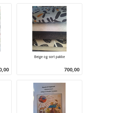
Kjøp
Beige og sort pakke
inkl.
mva.
s
Pris
0,00
700,00
Kjøp