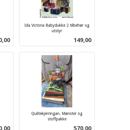
Ida Victoria Babydukke 2 tilbehør og
utstyr
inkl.
s
Pris
0,00
149,00
mva.
Kjøp
Quiltekjerringan. Mønster og
stoffpakke
inkl.
s
Pris
0,00
570,00