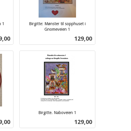
n 1
Birgitte: Mønster til sopphuset i
Gnomeveien 1
inkl.
s
Pris
9,00
129,00
mva.
Kjøp
Birgitte. Naboveien 1
inkl.
s
Pris
9,00
129,00
mva.