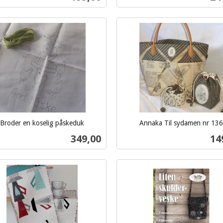
Kjøp
Kjøp
Broder en koselig påskeduk
Annaka Til sydamen nr 136
inkl.
Pris
Pri
349,00
14
mva.
Kjøp
Kjøp