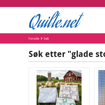
Gå
til
innholdet
Forside
Søk
Søk etter "glade st