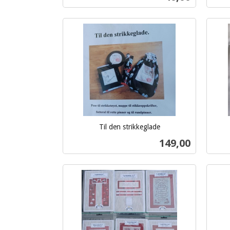
mva.
Kjøp
Til den strikkeglade
inkl.
inkl.
Pris
149,00
mva.
mva.
Kjøp