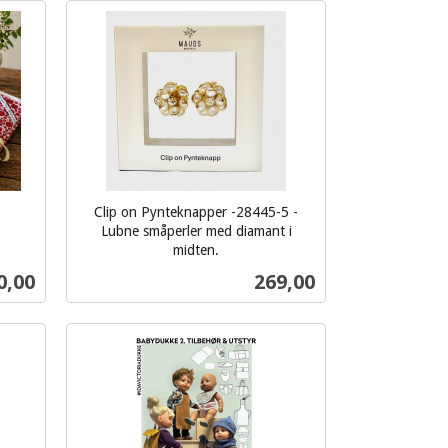
Kjøp
Clip on Pynteknapper -28445-5 -
Lubne småperler med diamant i
midten.
inkl.
Pris
0,00
269,00
mva.
Kjøp