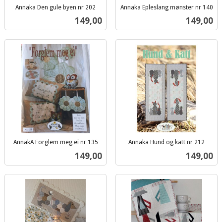
Annaka Den gule byen nr 202
Annaka Epleslang mønster nr 140
inkl.
inkl.
Pris
Pris
149,00
149,00
mva.
mva.
AnnakA Forglem meg ei nr 135
Annaka Hund og katt nr 212
inkl.
inkl.
Pris
Pris
149,00
149,00
mva.
mva.