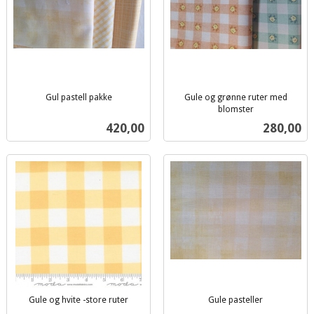
Gul pastell pakke
Gule og grønne ruter med
inkl.
blomster
inkl.
mva.
Pris
Pris
420,00
280,00
mva.
Gule og hvite -store ruter
Gule pasteller
inkl.
inkl.