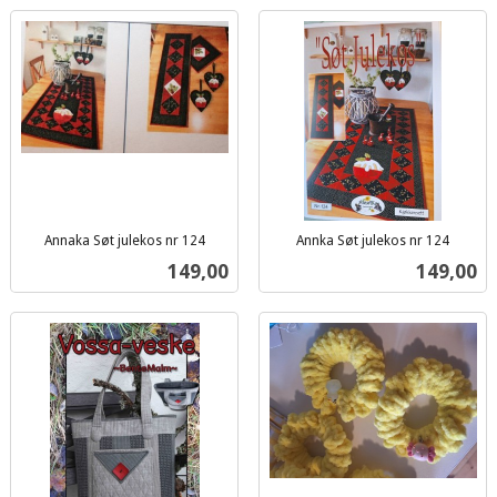
Annaka Søt julekos nr 124
Annka Søt julekos nr 124
inkl.
inkl.
Pris
Pris
149,00
149,00
mva.
mva.