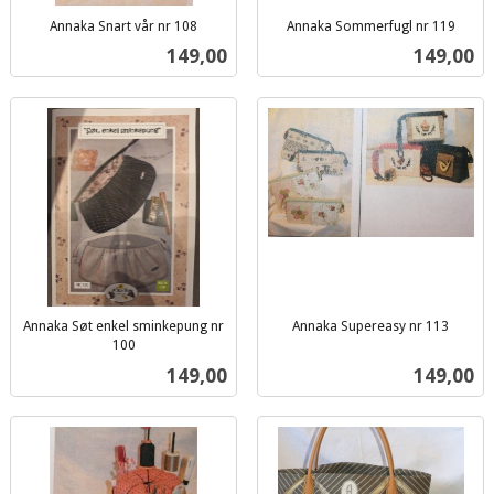
Annaka Snart vår nr 108
Annaka Sommerfugl nr 119
inkl.
inkl.
Pris
Pris
149,00
149,00
mva.
mva.
Annaka Søt enkel sminkepung nr
Annaka Supereasy nr 113
inkl.
100
inkl.
mva.
Pris
Pris
149,00
149,00
mva.