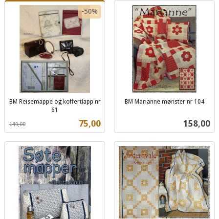
-50%
BM Reisemappe og koffertlapp nr
BM Marianne mønster nr 104
inkl.
61
Rabatt
inkl.
mva.
Tilbud
Pris
75,00
158,00
149,00
mva.