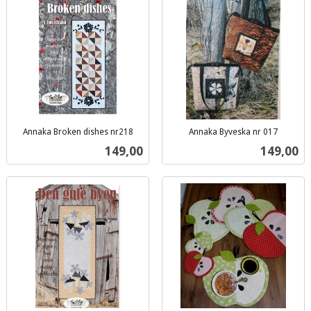
Annaka Broken dishes nr218
Annaka Byveska nr 017
inkl.
inkl.
Pris
Pris
149,00
149,00
mva.
mva.