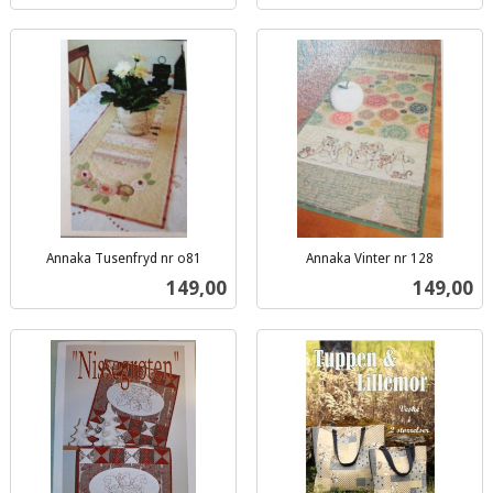
Annaka Tusenfryd nr o81
Annaka Vinter nr 128
inkl.
inkl.
Pris
Pris
149,00
149,00
mva.
mva.