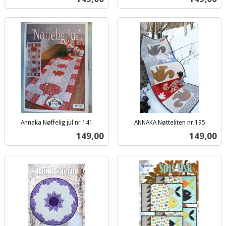
mva.
mva.
Annaka Nøffelig jul nr 141
ANNAKA Nøtteliten nr 195
inkl.
inkl.
Pris
Pris
149,00
149,00
mva.
mva.