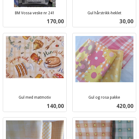
BM Vossa veske nr 241
Gul hårstrikk-heklet
inkl.
inkl.
Pris
Pris
170,00
30,00
mva.
mva.
Gul med matmotiv
Gul og rosa pakke
inkl.
inkl.
Pris
Pris
140,00
420,00
mva.
mva.