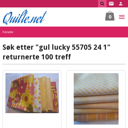
Gå
til
innholdet
0
Forside
Søk etter "gul lucky 55705 24 1"
returnerte 100 treff