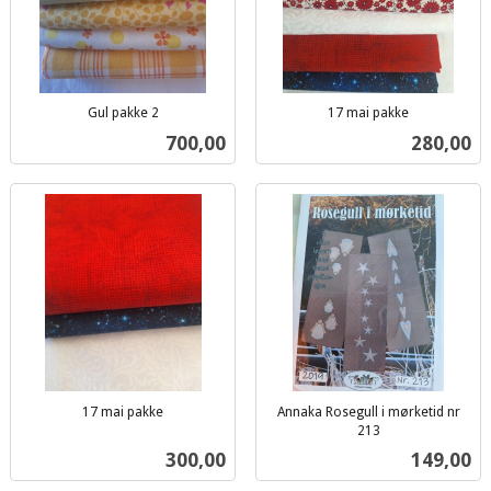
Gul pakke 2
17 mai pakke
inkl.
inkl.
Pris
Pris
700,00
280,00
mva.
mva.
17 mai pakke
Annaka Rosegull i mørketid nr
inkl.
213
inkl.
mva.
Pris
Pris
300,00
149,00
mva.