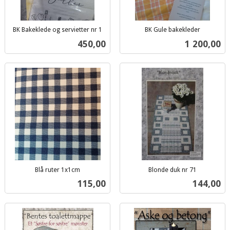
BK Bakeklede og servietter nr 1
BK Gule bakekleder
inkl.
inkl.
Pris
Pris
450,00
1 200,00
mva.
mva.
Blå ruter 1x1cm
Blonde duk nr 71
inkl.
inkl.
Pris
Pris
115,00
144,00
mva.
mva.