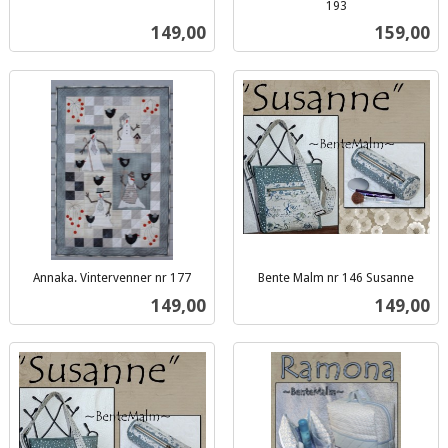
inkl.
193
inkl.
mva.
Pris
Pris
149,00
159,00
mva.
Annaka. Vintervenner nr 177
Bente Malm nr 146 Susanne
inkl.
inkl.
Pris
Pris
149,00
149,00
mva.
mva.