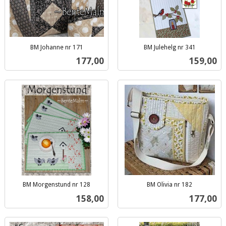
BM Johanne nr 171
BM Julehelg nr 341
inkl.
inkl.
Pris
Pris
177,00
159,00
mva.
mva.
BM Morgenstund nr 128
BM Olivia nr 182
inkl.
inkl.
Pris
Pris
158,00
177,00
mva.
mva.