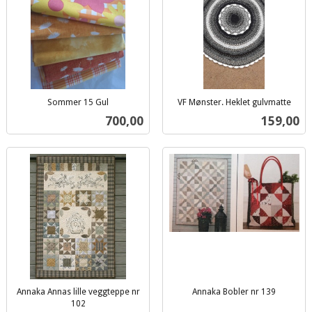
Sommer 15 Gul
VF Mønster. Heklet gulvmatte
inkl.
inkl.
Pris
Pris
700,00
159,00
mva.
mva.
Annaka Annas lille veggteppe nr
Annaka Bobler nr 139
inkl.
102