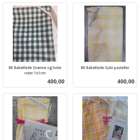
BK Bakeklede Grønne og hvite
BK Bakeklede Gule pasteller
inkl.
ruter 1x1cm
inkl.
mva.
Pris
Pris
400,00
400,00
mva.