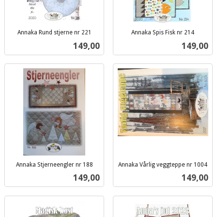
Annaka Rund stjerne nr 221
Annaka Spis Fisk nr 214
inkl.
inkl.
Pris
Pris
149,00
149,00
mva.
mva.
Annaka Stjerneengler nr 188
Annaka Vårlig veggteppe nr 1004
inkl.
inkl.
Pris
Pris
149,00
149,00
mva.
mva.