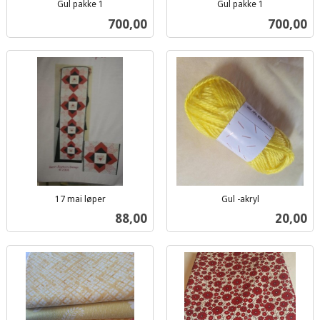
Gul pakke 1
Gul pakke 1
inkl.
inkl.
Pris
Pris
700,00
700,00
mva.
mva.
17 mai løper
Gul -akryl
inkl.
inkl.
Pris
Pris
88,00
20,00
mva.
mva.