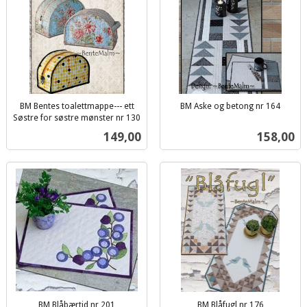
BM Bentes toalettmappe--- ett
BM Aske og betong nr 164
inkl.
Søstre for søstre mønster nr 130
inkl.
mva.
Pris
Pris
149,00
158,00
mva.
BM Blåbærtid nr 201
BM Blåfugl nr 176