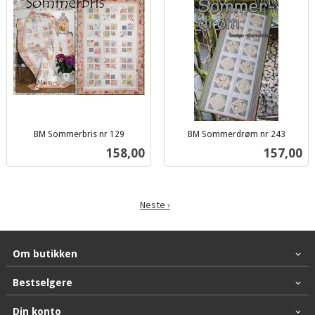
BM Sommerbris nr 129
BM Sommerdrøm nr 243
inkl.
inkl.
Pris
Pris
158,00
157,00
mva.
mva.
Neste ›
Om butikken
Bestselgere
Din konto