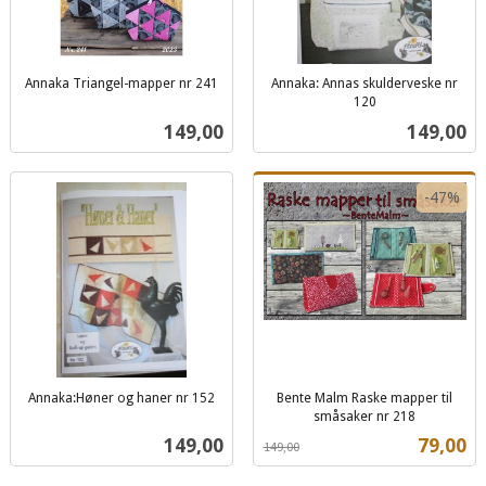
Annaka Triangel-mapper nr 241
Annaka: Annas skulderveske nr
inkl.
120
inkl.
mva.
Pris
Pris
149,00
149,00
mva.
-47%
Annaka:Høner og haner nr 152
Bente Malm Raske mapper til
inkl.
småsaker nr 218
Rabatt
inkl.
mva.
Pris
Tilbud
149,00
79,00
149,00
mva.