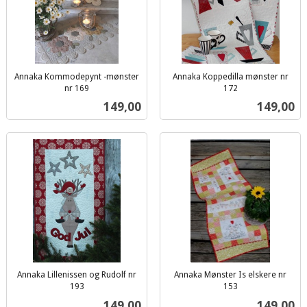
Annaka Kommodepynt -mønster
Annaka Koppedilla mønster nr
nr 169
172
inkl.
inkl.
Pris
Pris
149,00
149,00
mva.
mva.
Annaka Lillenissen og Rudolf nr
Annaka Mønster Is elskere nr
193
153
inkl.
inkl.
Pris
Pris
149,00
149,00