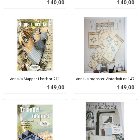
Pris
Pris
140,00
140,00
mva.
mva.
Annaka Mapper i kork nr 211
Annaka mønster Vinterhvit nr 147
inkl.
inkl.
Pris
Pris
149,00
149,00
mva.
mva.