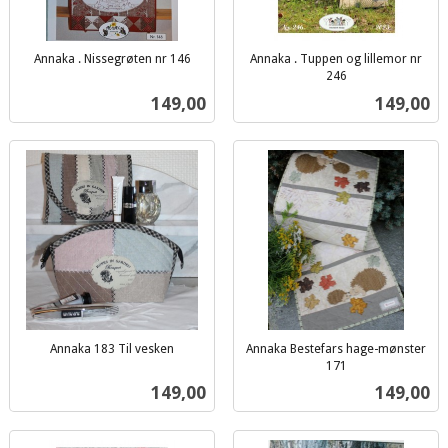
Annaka . Nissegrøten nr 146
Annaka . Tuppen og lillemor nr
inkl.
246
inkl.
mva.
Pris
Pris
149,00
149,00
mva.
Annaka 183 Til vesken
Annaka Bestefars hage-mønster
inkl.
171
inkl.
mva.
Pris
Pris
149,00
149,00
mva.