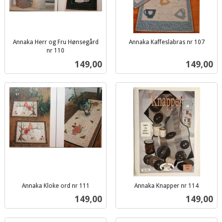
Annaka Herr og Fru Hønsegård
Annaka Kaffeslabras nr 107
inkl.
nr 110
inkl.
mva.
Pris
Pris
149,00
149,00
mva.
Annaka Kloke ord nr 111
Annaka Knapper nr 114
inkl.
inkl.
Pris
Pris
149,00
149,00
mva.
mva.