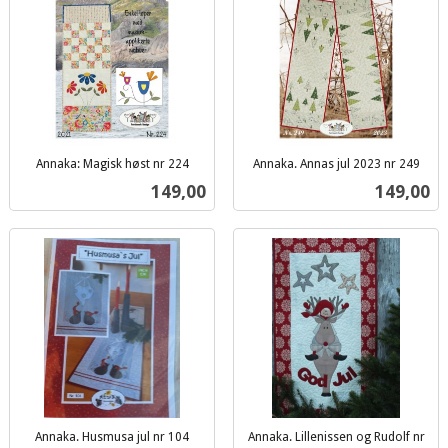
Annaka: Magisk høst nr 224
Annaka. Annas jul 2023 nr 249
inkl.
inkl.
Pris
Pris
149,00
149,00
mva.
mva.
Annaka. Husmusa jul nr 104
Annaka. Lillenissen og Rudolf nr