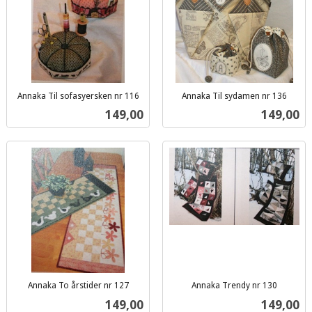
Annaka Til sofasyersken nr 116
Annaka Til sydamen nr 136
inkl.
inkl.
Pris
Pris
149,00
149,00
mva.
mva.
Annaka To årstider nr 127
Annaka Trendy nr 130
inkl.
inkl.
Pris
Pris
149,00
149,00
mva.
mva.