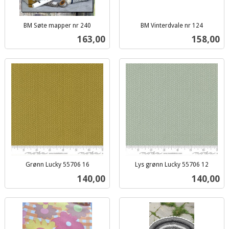
BM Søte mapper nr 240
BM Vinterdvale nr 124
inkl.
inkl.
Pris
Pris
163,00
158,00
mva.
mva.
Grønn Lucky 55706 16
Lys grønn Lucky 55706 12
inkl.
inkl.
Pris
Pris
140,00
140,00
mva.
mva.