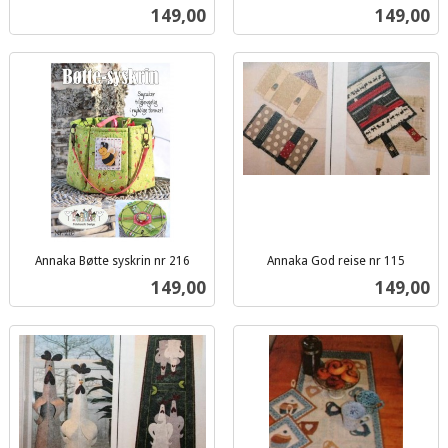
inkl.
mva.
Pris
Pris
149,00
149,00
mva.
Annaka Bøtte syskrin nr 216
Annaka God reise nr 115
inkl.
inkl.
Pris
Pris
149,00
149,00
mva.
mva.