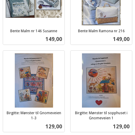
Bente Malm nr 146 Susanne
Bente Malm Ramona nr 216
inkl.
inkl.
Pris
Pris
149,00
149,00
mva.
mva.
Birgitte: Mønster til Gnomeveien
Birgitte: Mønster til sopphuset i
1-3
Gnomeveien 1
inkl.
inkl.
Pris
Pris
129,00
129,00
mva.
mva.