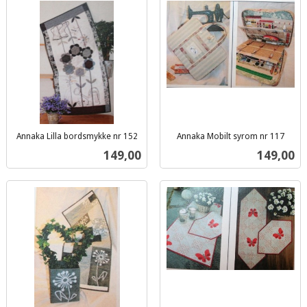
Annaka Lilla bordsmykke nr 152
Annaka Mobilt syrom nr 117
inkl.
inkl.
Pris
Pris
149,00
149,00
mva.
mva.