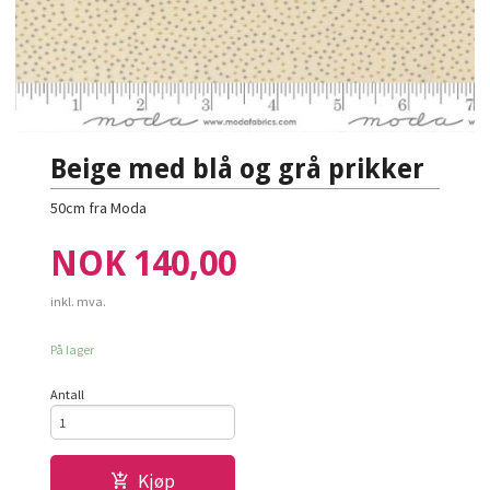
Beige med blå og grå prikker
50cm fra Moda
Pris
NOK
140,00
inkl. mva.
På lager
Antall
Kjøp