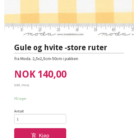
Gule og hvite -store ruter
fra Moda. 2,5x2,5cm-50cm i pakken
Pris
NOK
140,00
inkl. mva.
På lager
Antall
Kjøp