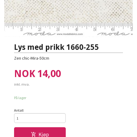
Lys med prikk 1660-255
Zen chic-Mira-50cm
Pris
NOK
14,00
inkl. mva.
På lager
Antall
Kjøp