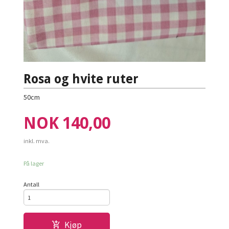
Rosa og hvite ruter
50cm
Pris
NOK
140,00
inkl. mva.
På lager
Antall
Kjøp