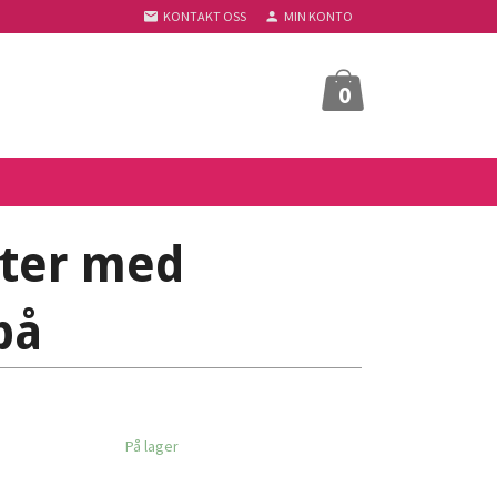
KONTAKT OSS
MIN KONTO
0
ter med
på
På lager