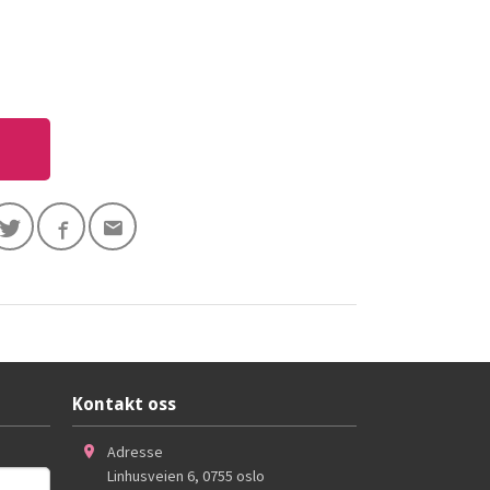
Kontakt oss
Adresse
Linhusveien 6
,
0755
oslo