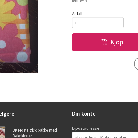
inkl. mva.
Antall
Kjøp
elgere
Din konto
E-postadresse
BK Nostalgisk pakke med
Bakekleder