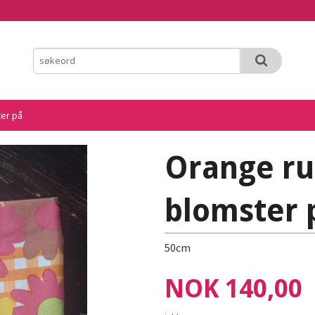
er på
Orange ru
blomster 
50cm
Pris
NOK
140,00