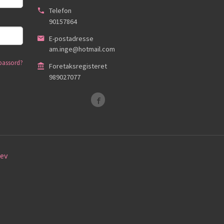
Telefon
90157864
E-postadresse
am.inge@hotmail.com
passord?
Foretaksregisteret
989027077
ev