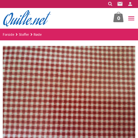
Gå
til
innholdet
0
Forside
Stoffer
Røde