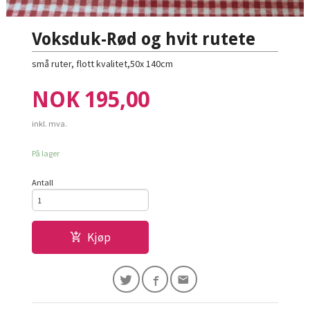
Voksduk-Rød og hvit rutete
små ruter, flott kvalitet,50x 140cm
Pris
NOK
195,00
inkl. mva.
På lager
Antall
Kjøp