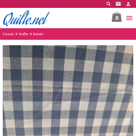
Gå
til
innholdet
0
Forside
Stoffer
Rutete