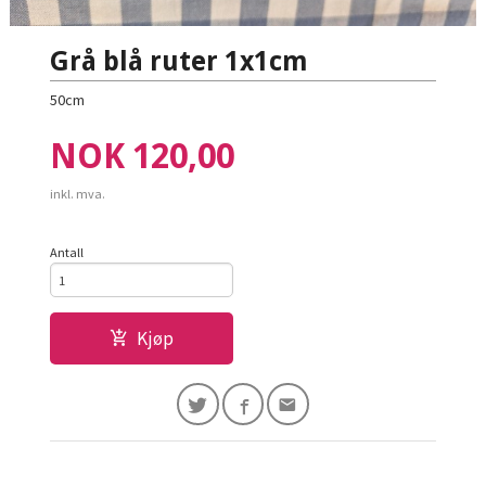
Grå blå ruter 1x1cm
50cm
Pris
NOK
120,00
inkl. mva.
Antall
Kjøp