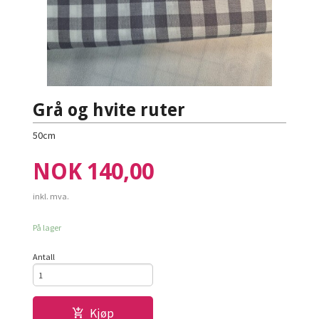
Grå og hvite ruter
50cm
Pris
NOK
140,00
inkl. mva.
På lager
Antall
Kjøp