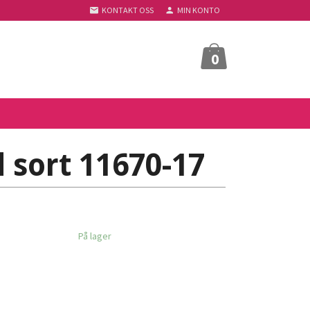
KONTAKT OSS
MIN KONTO
0
 sort 11670-17
På lager