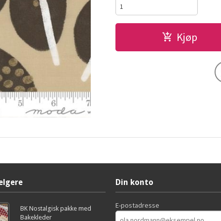
Kjøp
elgere
Din konto
E-postadresse
BK Nostalgisk pakke med
Bakekleder