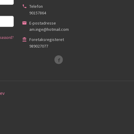
Telefon
90157864
E-postadresse
am.inge@hotmail.com
passord?
Foretaksregisteret
989027077
ev