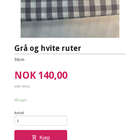
Grå og hvite ruter
50cm
Pris
NOK
140,00
inkl. mva.
På lager
Antall
Kjøp