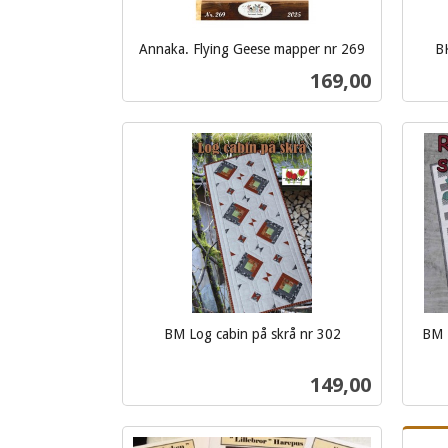
Annaka. Flying Geese mapper nr 269
BK
inkl.
inkl.
Pris
169,00
mva.
mva.
Kjøp
BM Log cabin på skrå nr 302
BM R
inkl.
inkl.
mva.
Pris
149,00
mva.
Kjøp