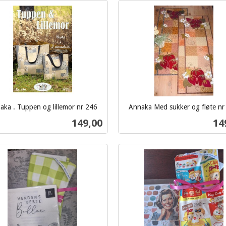
Kjøp
Kjøp
aka . Tuppen og lillemor nr 246
Annaka Med sukker og fløte nr
inkl.
Pris
Pri
149,00
14
mva.
Kjøp
Kjøp