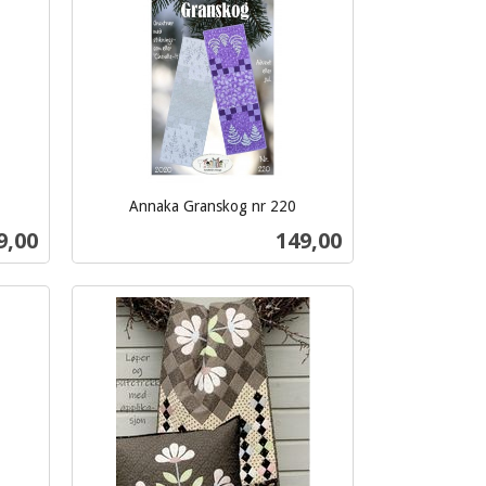
Annaka Granskog nr 220
inkl.
s
Pris
9,00
149,00
mva.
Kjøp