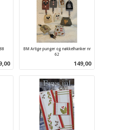
288
BM Artige punger og nøkkelhanker nr
62
inkl.
s
Pris
9,00
149,00
mva.
Kjøp