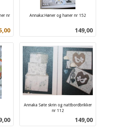
ner nr
Annaka:Høner og haner nr 152
inkl.
mva.
ilbud
Pris
5,00
149,00
Kjøp
Annaka Søte skrin og nattbordbrikker
nr 112
inkl.
s
Pris
9,00
149,00
mva.