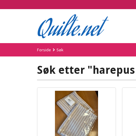
Gå
til
innholdet
Forside
Søk
Søk etter "harepus