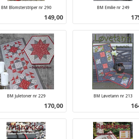
BM Blomsterstriper nr 290
BM Emilie nr 249
inkl.
Pris
Pri
149,00
17
mva.
Kjøp
Kjøp
BM Juletoner nr 229
BM Løvetann nr 213
inkl.
Pris
Pri
170,00
16
mva.
Kjøp
Kjøp