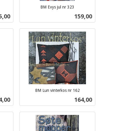
BM Evys jul nr 323
inkl.
s
Pris
5,00
159,00
mva.
Kjøp
BM Lun vinterkos nr 162
inkl.
s
Pris
4,00
164,00
mva.
Kjøp