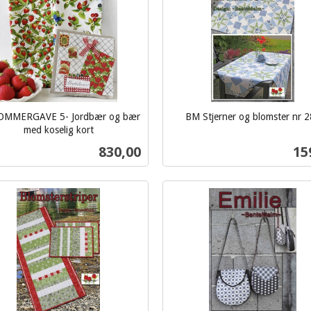
OMMERGAVE 5- Jordbær og bær
BM Stjerner og blomster nr 
inkl.
med koselig kort
mva.
Pris
Pri
830,00
15
Kjøp
Kjøp