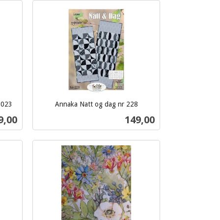
Kjøp
 023
Annaka Natt og dag nr 228
inkl.
s
Pris
9,00
149,00
mva.
Kjøp