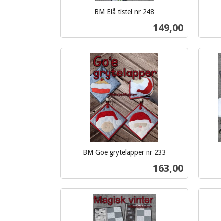
BM Blå tistel nr 248
inkl.
inkl.
Pris
149,00
mva.
mva.
Kjøp
BM Goe grytelapper nr 233
inkl.
inkl.
Pris
163,00
mva.
mva.
Kjøp