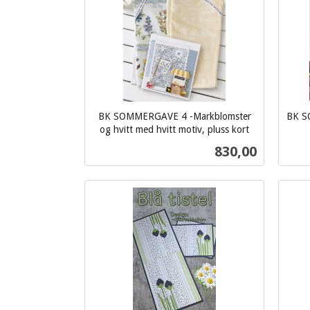
BK SOMMERGAVE 4 -Markblomster
BK S
og hvitt med hvitt motiv, pluss kort
inkl.
inkl.
Pris
830,00
mva.
mva.
Kjøp