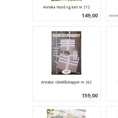
Annaka Hund og katt nr 212
inkl.
Rabat
inkl.
Pris
149,00
159,0
mva.
mva.
Kjøp
Annaka: Glidelåsmapper nr 262
inkl.
inkl.
mva.
mva.
Pris
159,00
Kjøp