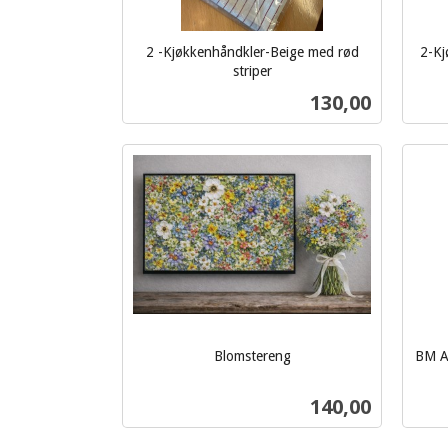
2 -Kjøkkenhåndkler-Beige med rød
2-Kj
inkl.
striper
inkl.
mva.
Pris
130,00
mva.
Kjøp
Blomstereng
BM Ap
inkl.
inkl.
mva.
mva.
Pris
140,00