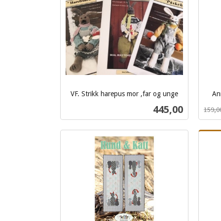
VF. Strikk harepus mor ,far og unge
An
inkl.
Rabat
inkl.
Pris
445,00
159,0
mva.
mva.
Kjøp