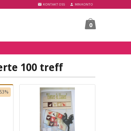
KONTAKT OSS
MIN KONTO
0
rte 100 treff
-53%