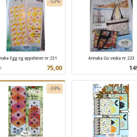
-53%
naka Egg og appelsiner nr 231
Annaka Go veska nr 223
t
inkl.
Tilbud
Pri
75,00
14
0
mva.
Kjøp
Kjøp
-59%