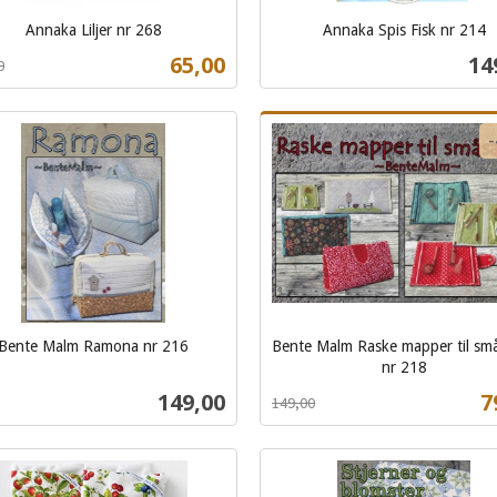
Annaka Liljer nr 268
Annaka Spis Fisk nr 214
t
inkl.
Tilbud
Pri
65,00
14
0
mva.
Kjøp
Kjøp
Bente Malm Ramona nr 216
Bente Malm Raske mapper til sm
nr 218
Rabatt
inkl.
Pris
T
149,00
7
149,00
mva.
Kjøp
Kjøp