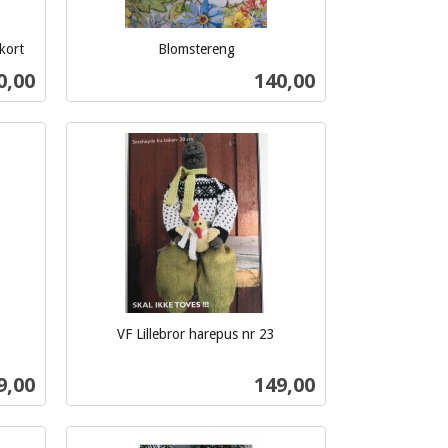
kort
Blomstereng
inkl.
s
Pris
0,00
140,00
mva.
Kjøp
VF Lillebror harepus nr 23
inkl.
mva.
s
Pris
9,00
149,00
Kjøp