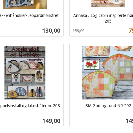
økkenhåndkler-Leopardmønstret
Annaka . Log cabin inspirerte hø
265
Rabatt
inkl.
Pris
T
130,00
7
159,00
mva.
Kjøp
Kjøp
pelsinskall og lakrisbåter nr 208
BM God og rund NR 292
inkl.
mva.
Pris
Pri
149,00
14