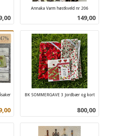
Annaka Varm høstkveld nr 206
inkl.
s
Pris
9,00
149,00
mva.
Kjøp
-47%
åsaker
BK SOMMERGAVE 3 Jordbær og kort
inkl.
mva.
ilbud
Pris
9,00
800,00
Kjøp