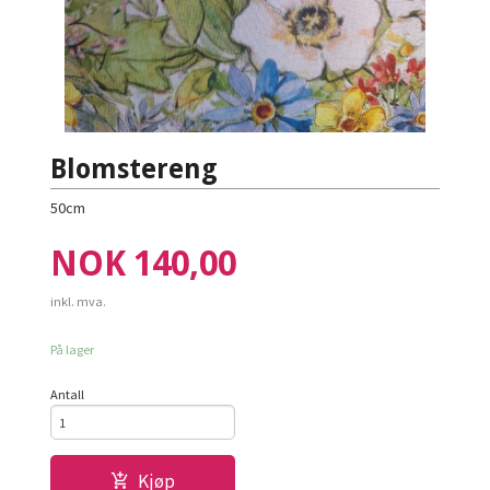
Blomstereng
50cm
Pris
NOK
140,00
inkl. mva.
På lager
Antall
Kjøp