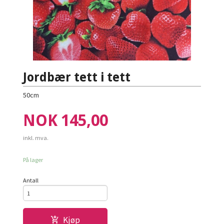
Jordbær tett i tett
50cm
Pris
NOK
145,00
inkl. mva.
På lager
Antall
Kjøp