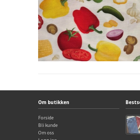
Om butikken
Bests
Forside
Bli kunde
Om oss
Logg inn