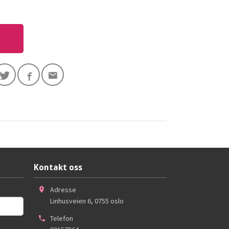
Kontakt oss
Adresse
Linhusveien 6
,
0755
oslo
Telefon