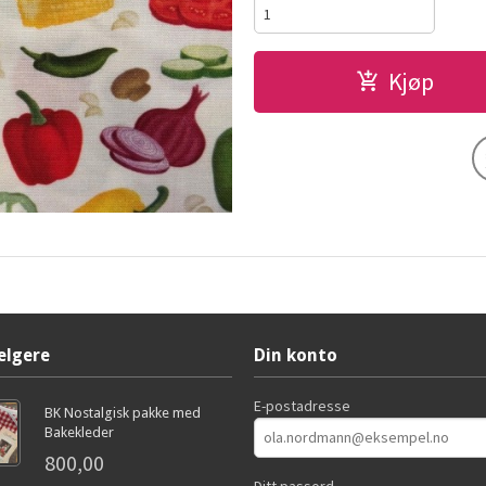
Kjøp
elgere
Din konto
E-postadresse
BK Nostalgisk pakke med
Bakekleder
800,00
Ditt passord