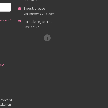
90157864
E-postadresse
am.inge@hotmail.com
passord?
Foretaksregisteret
989027077
ev
ervice. Vi
dlekurven