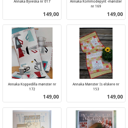
Annaka Byveska nr 017
Annaka Kommodepynt -mønster
inkl.
nr 169
inkl.
mva.
Pris
Pris
149,00
149,00
mva.
Annaka Koppedilla mønster nr
Annaka Mønster Is elskere nr
172
153
inkl.
inkl.
Pris
Pris
149,00
149,00
mva.
mva.