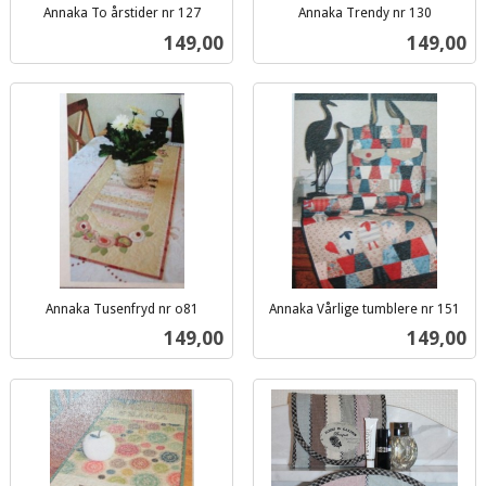
Annaka To årstider nr 127
Annaka Trendy nr 130
inkl.
inkl.
Pris
Pris
149,00
149,00
mva.
mva.
Annaka Tusenfryd nr o81
Annaka Vårlige tumblere nr 151
inkl.
inkl.
Pris
Pris
149,00
149,00
mva.
mva.