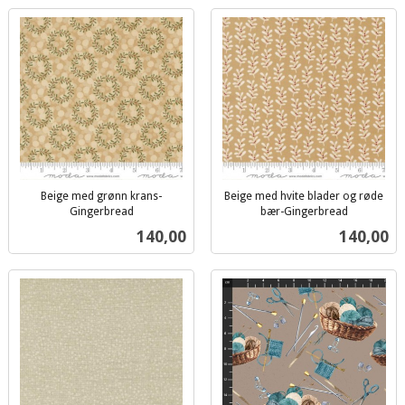
Beige med grønn krans-
Beige med hvite blader og røde
Gingerbread
bær-Gingerbread
inkl.
inkl.
Pris
Pris
140,00
140,00
mva.
mva.