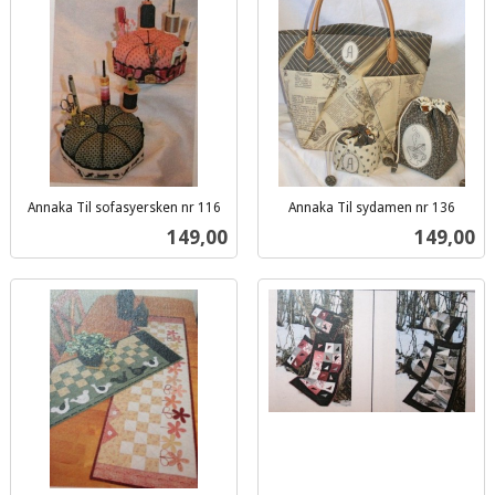
Annaka Til sofasyersken nr 116
Annaka Til sydamen nr 136
inkl.
inkl.
Pris
Pris
149,00
149,00
mva.
mva.