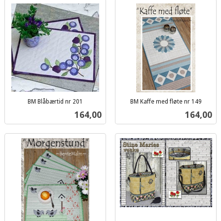
BM Blåbærtid nr 201
BM Kaffe med fløte nr 149
inkl.
inkl.
Pris
Pris
164,00
164,00
mva.
mva.