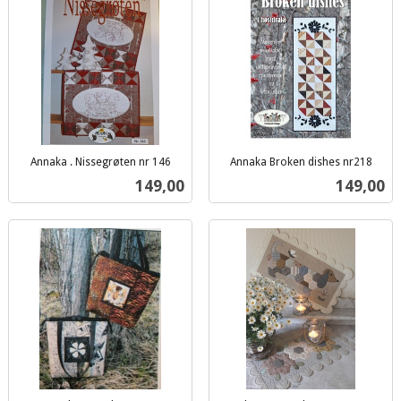
Annaka . Nissegrøten nr 146
Annaka Broken dishes nr218
inkl.
inkl.
Pris
Pris
149,00
149,00
mva.
mva.