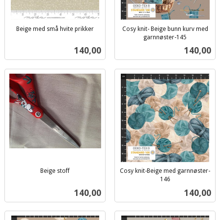
Beige med små hvite prikker
Cosy knit- Beige bunn kurv med
inkl.
garnnøster-145
inkl.
mva.
Pris
Pris
140,00
140,00
mva.
Beige stoff
Cosy knit-Beige med garnnøster-
inkl.
146
inkl.
mva.
Pris
Pris
140,00
140,00
mva.