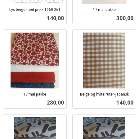
Lys beige med prikk 1660 261
17 mai pakke
inkl.
inkl.
Pris
Pris
140,00
300,00
mva.
mva.
17 mai pakke
Beige og hvite ruter-Japansk
inkl.
inkl.
Pris
Pris
280,00
140,00
mva.
mva.