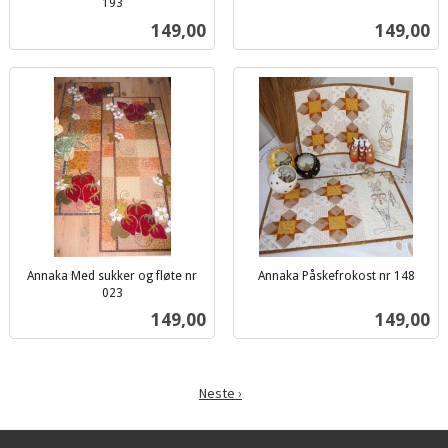
inkl.
193
inkl.
mva.
Pris
Pris
149,00
149,00
mva.
Annaka Med sukker og fløte nr
Annaka Påskefrokost nr 148
inkl.
023
inkl.
mva.
Pris
Pris
149,00
149,00
mva.
Neste ›