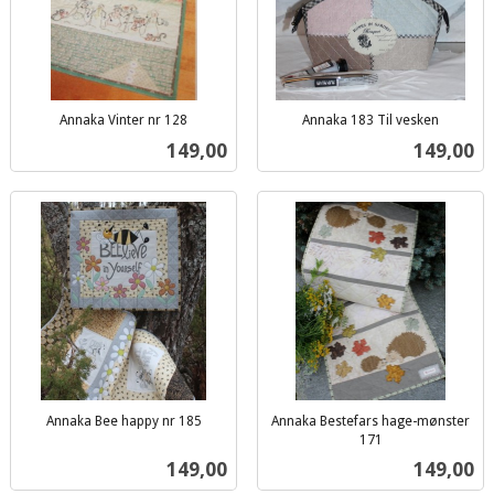
Annaka Vinter nr 128
Annaka 183 Til vesken
inkl.
inkl.
Pris
Pris
149,00
149,00
mva.
mva.
Annaka Bee happy nr 185
Annaka Bestefars hage-mønster
inkl.
171
inkl.
mva.
Pris
Pris
149,00
149,00
mva.