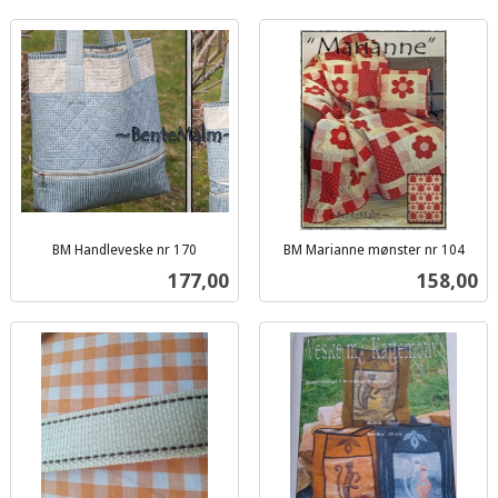
BM Handleveske nr 170
BM Marianne mønster nr 104
inkl.
inkl.
Pris
Pris
177,00
158,00
mva.
mva.