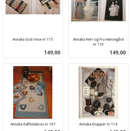
Annaka God reise nr 115
Annaka Herr og Fru Hønsegård
inkl.
nr 110
inkl.
mva.
Pris
Pris
149,00
149,00
mva.
Annaka Kaffeslabras nr 107
Annaka Knapper nr 114
inkl.
inkl.