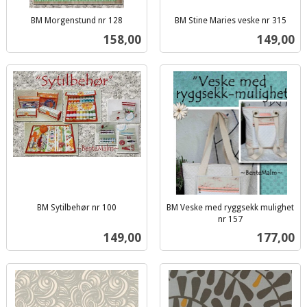
BM Morgenstund nr 128
BM Stine Maries veske nr 315
inkl.
inkl.
Pris
Pris
158,00
149,00
mva.
mva.
BM Sytilbehør nr 100
BM Veske med ryggsekk mulighet
inkl.
nr 157
inkl.
mva.
Pris
Pris
149,00
177,00
mva.