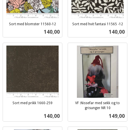
Sort med blomster 11560-12
Sort med hvit fantasi 11565 -12
inkl.
inkl.
Pris
Pris
140,00
140,00
mva.
mva.
Sort med prikk 1660-259
VF :Nissefar med sekk og to
inkl.
grisunger NR 10
inkl.
mva.
Pris
Pris
140,00
149,00
mva.