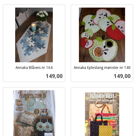
Annaka Blåveis nr 164
Annaka Epleslang mønster nr 140
inkl.
inkl.
Pris
Pris
149,00
149,00
mva.
mva.