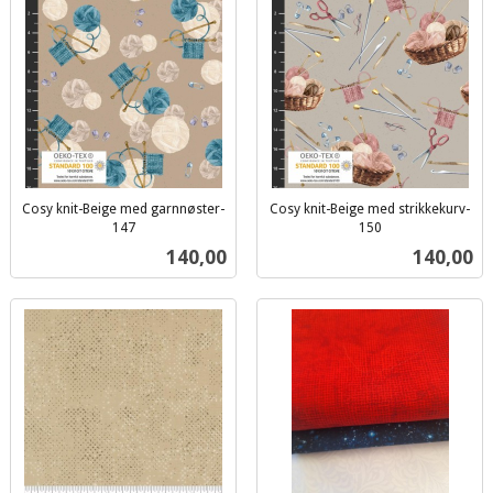
Cosy knit-Beige med garnnøster-
Cosy knit-Beige med strikkekurv-
147
150
inkl.
inkl.
Pris
Pris
140,00
140,00
mva.
mva.