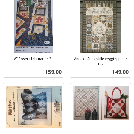
VF Roser i februar nr 21
Annaka Annas lille veggteppe nr
inkl.
102
inkl.
mva.
Pris
Pris
159,00
149,00
mva.