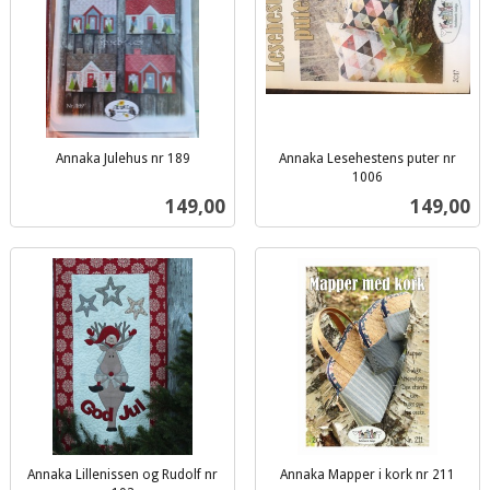
Annaka Julehus nr 189
Annaka Lesehestens puter nr
inkl.
1006
inkl.
mva.
Pris
Pris
149,00
149,00
mva.
Annaka Lillenissen og Rudolf nr
Annaka Mapper i kork nr 211