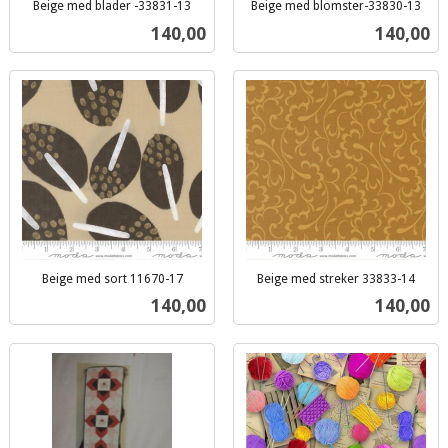
Beige med blader -33831-13
Beige med blomster-33830-13
inkl.
inkl.
Pris
Pris
140,00
140,00
mva.
mva.
Beige med sort 11670-17
Beige med streker 33833-14
inkl.
inkl.
Pris
Pris
140,00
140,00
mva.
mva.