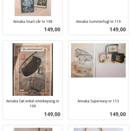
Annaka Snart vår nr 108
Annaka Sommerfugl nr 119
inkl.
inkl.
Pris
Pris
149,00
149,00
mva.
mva.
Annaka Søt enkel sminkepung nr
Annaka Supereasy nr 113
inkl.
100
inkl.
mva.
Pris
Pris
149,00
149,00
mva.