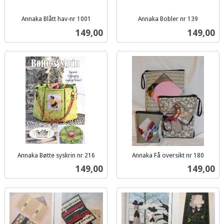
Annaka Blått hav-nr 1001
Annaka Bobler nr 139
inkl.
inkl.
Pris
Pris
149,00
149,00
mva.
mva.
Annaka Bøtte syskrin nr 216
Annaka Få oversikt nr 180
inkl.
inkl.
Pris
Pris
149,00
149,00
mva.
mva.