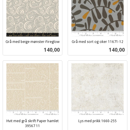
Grå med beige mønster-Fireglow
Grå med sort og oker 11671-12
inkl.
inkl.
Pris
Pris
140,00
140,00
mva.
mva.
Hvit med grå skrift Paper hamlet
Lys med prikk 1660-255
inkl.
39567 11