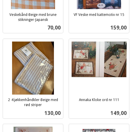
Veskebånd-Beige med brune
VF Veske med kattemotiv nr 15
inkl.
stikninger-Japansk
inkl.
mva.
Pris
Pris
70,00
159,00
mva.
2 -Kjøkkenhåndkler-Beige med
Annaka Kloke ord nr 111
inkl.
rød striper
inkl.
mva.
Pris
Pris
130,00
149,00
mva.