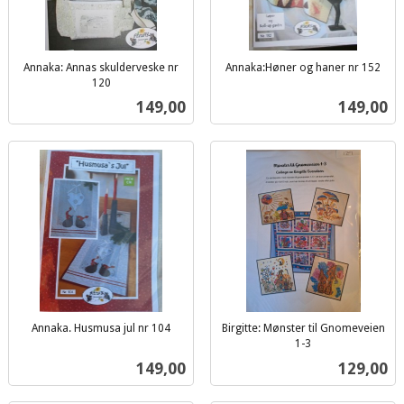
Annaka: Annas skulderveske nr
Annaka:Høner og haner nr 152
inkl.
120
inkl.
mva.
Pris
Pris
149,00
149,00
mva.
Annaka. Husmusa jul nr 104
Birgitte: Mønster til Gnomeveien
inkl.
1-3
inkl.
mva.
Pris
Pris
149,00
129,00
mva.