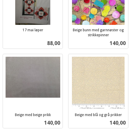
17 mai løper
Beige bunn med garnnøster og
inkl.
strikkepinner
inkl.
mva.
Pris
Pris
88,00
140,00
mva.
Beige med beige prikk
Beige med blå og grå prikker
inkl.
inkl.
Pris
Pris
140,00
140,00
mva.
mva.