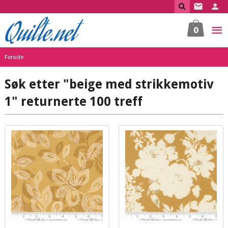
Gå
til
innholdet
0
Forside
Søk etter "beige med strikkemotiv
1" returnerte 100 treff