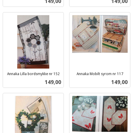
Pris
Pris
149,00
149,00
mva.
mva.
Annaka Lilla bordsmykke nr 152
Annaka Mobilt syrom nr 117
inkl.
inkl.
Pris
Pris
149,00
149,00
mva.
mva.