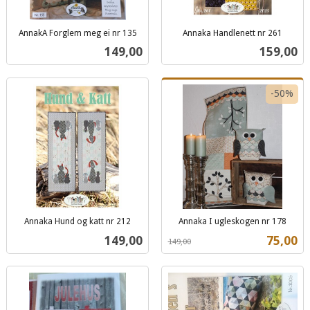
AnnakA Forglem meg ei nr 135
Annaka Handlenett nr 261
inkl.
inkl.
Pris
Pris
149,00
159,00
mva.
mva.
-50%
Annaka Hund og katt nr 212
Annaka I ugleskogen nr 178
inkl.
Rabatt
inkl.
Pris
Tilbud
149,00
75,00
149,00
mva.
mva.