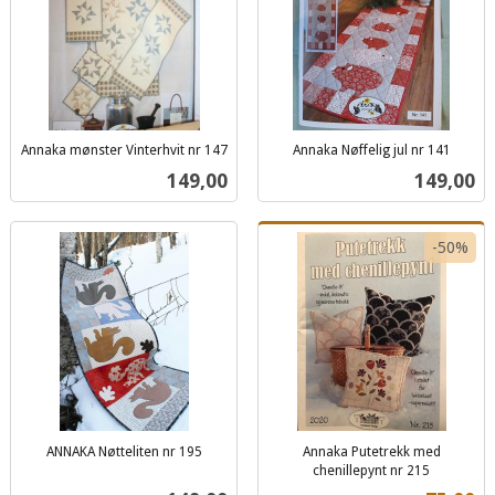
Annaka mønster Vinterhvit nr 147
Annaka Nøffelig jul nr 141
inkl.
inkl.
Pris
Pris
149,00
149,00
mva.
mva.
-50%
ANNAKA Nøtteliten nr 195
Annaka Putetrekk med
inkl.
chenillepynt nr 215
Rabatt
inkl.
mva.