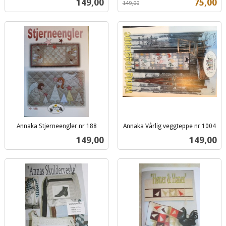
Pris
Tilbud
149,00
75,00
149,00
mva.
Annaka Stjerneengler nr 188
Annaka Vårlig veggteppe nr 1004
inkl.
inkl.
Pris
Pris
149,00
149,00
mva.
mva.