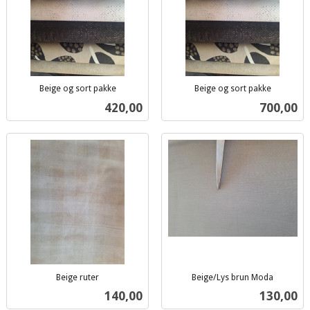
Beige og sort pakke
Beige og sort pakke
inkl.
inkl.
Pris
Pris
420,00
700,00
mva.
mva.
Beige ruter
Beige/Lys brun Moda
inkl.
inkl.
Pris
Pris
140,00
130,00
mva.
mva.