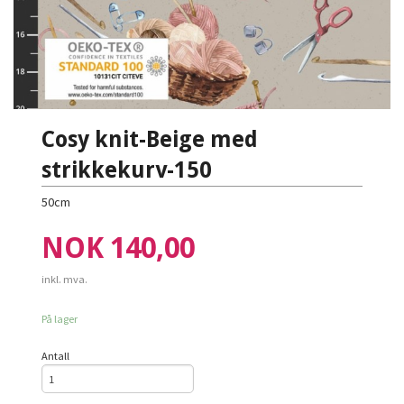
Cosy knit-Beige med
strikkekurv-150
50cm
Pris
NOK
140,00
inkl. mva.
På lager
Antall