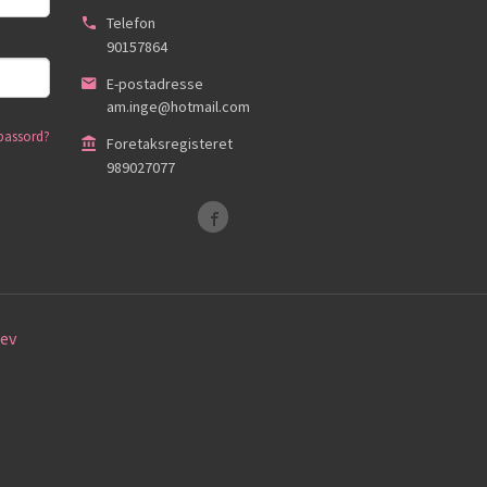
Telefon
90157864
E-postadresse
am.inge@hotmail.com
passord?
Foretaksregisteret
989027077
ev