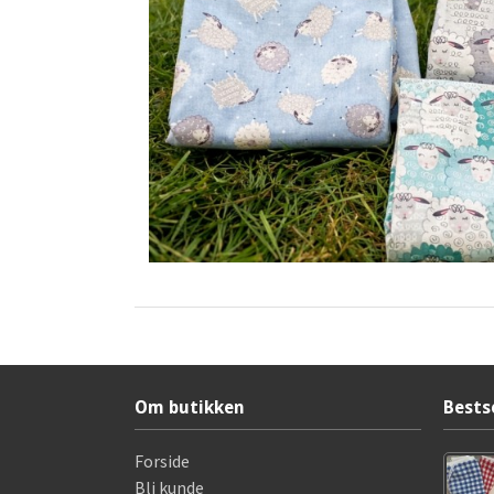
Om butikken
Bests
Forside
Bli kunde