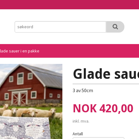
lade sauer i en pakke
Glade sau
3 av 50cm
Pris
NOK
420,00
inkl. mva.
Antall