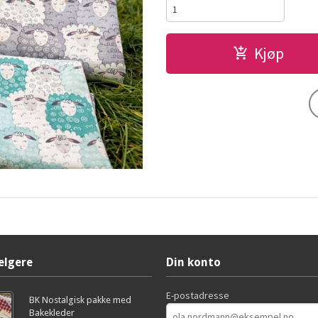
Kjøp
elgere
Din konto
E-postadresse
BK Nostalgisk pakke med
Bakekleder