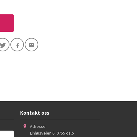
Kontakt oss
Adresse
Linhusveien 6
,
0755
oslo