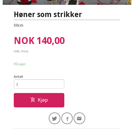
Høner som strikker
50cm
Pris
NOK
140,00
inkl. mva.
På lager
Antall
Kjøp