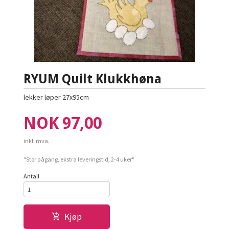
RYUM Quilt Klukkhøna
lekker løper 27x95cm
Pris
NOK
97,00
inkl. mva.
"Stor pågang, ekstra leveringstid, 2-4 uker"
Antall
Kjøp