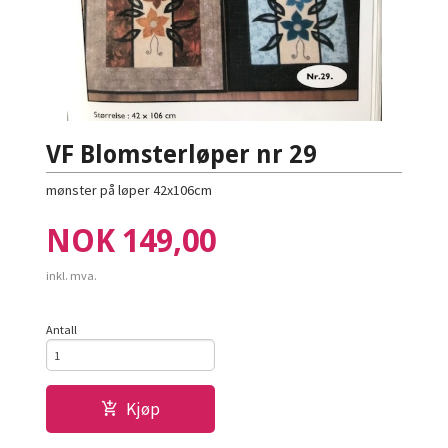
VF Blomsterløper nr 29
mønster på løper 42x106cm
Pris
NOK
149,00
inkl. mva.
Antall
Kjøp