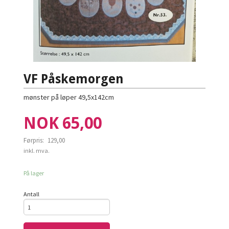
VF Påskemorgen
mønster på løper 49,5x142cm
Tilbud
NOK
65,00
Førpris:
129,00
Rabatt
inkl. mva.
På lager
Antall