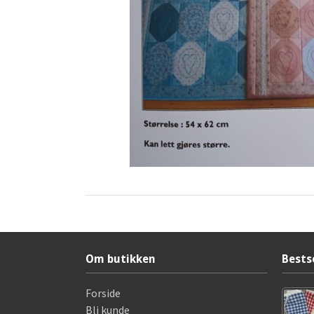
Om butikken
Bests
Forside
Bli kunde