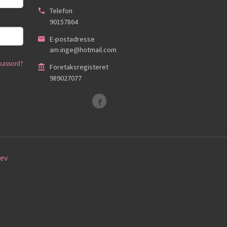
Telefon
90157864
E-postadresse
am.inge@hotmail.com
passord?
Foretaksregisteret
989027077
ev