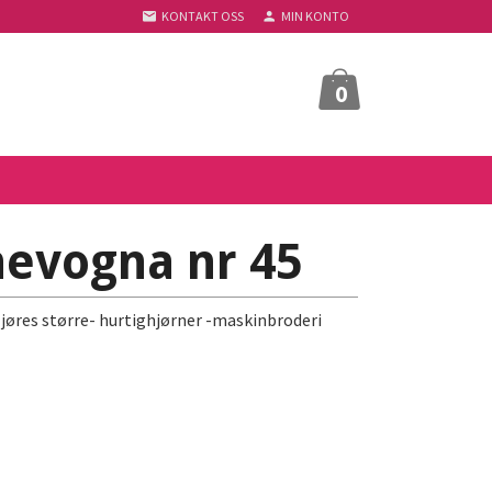
KONTAKT OSS
MIN KONTO
0
nevogna nr 45
gjøres større- hurtighjørner -maskinbroderi