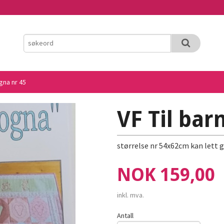
gna nr 45
VF Til bar
størrelse nr 54x62cm kan lett 
Pris
NOK
159,00
inkl. mva.
Antall