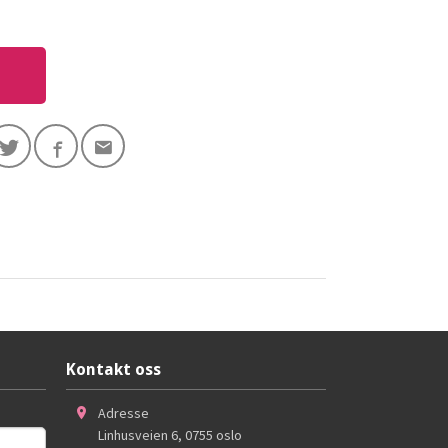
Kontakt oss
Adresse
Linhusveien 6
,
0755
oslo