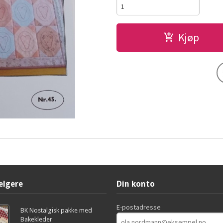
Kjøp
elgere
Din konto
E-postadresse
BK Nostalgisk pakke med
Bakekleder