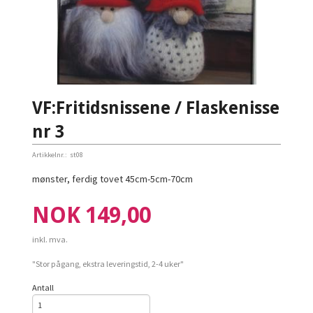
VF:Fritidsnissene / Flaskenisse
nr 3
Artikkelnr.:
st08
mønster, ferdig tovet 45cm-5cm-70cm
Pris
NOK
149,00
inkl. mva.
"Stor pågang, ekstra leveringstid, 2-4 uker"
Antall