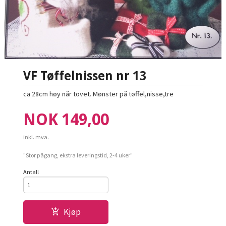
VF Tøffelnissen nr 13
ca 28cm høy når tovet. Mønster på tøffel,nisse,tre
Pris
NOK
149,00
inkl. mva.
"Stor pågang, ekstra leveringstid, 2-4 uker"
Antall
Kjøp