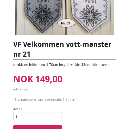
VF Velkommen vott-mønster
nr 21
strikk en lekker vott 70cm høy, bredde 33cm -ikke toves
Pris
NOK
149,00
inkl. mva.
"Stor pågang, ekstra leveringstid, 2-4 uker"
Antall