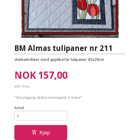
BM Almas tulipaner nr 211
dekkebrikker med applikerte tulipaner 43x29cm
Pris
NOK
157,00
inkl. mva.
"Stor pågang, ekstra leveringstid, 2-4 uker"
Antall
Kjøp