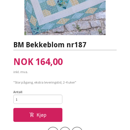
BM Bekkeblom nr187
Pris
NOK
164,00
inkl. mva.
"Stor pågang, ekstra leveringstid, 2-4 uker"
Antall
Kjøp