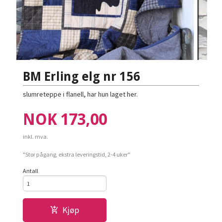
BM Erling elg nr 156
slumreteppe i flanell, har hun laget her.
Pris
NOK
173,00
inkl. mva.
"Stor pågang, ekstra leveringstid, 2-4 uker"
Antall
Kjøp