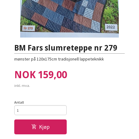
BM Fars slumreteppe nr 279
mønster på 120x175cm tradisjonell lappeteknikk
Pris
NOK
159,00
inkl. mva.
Antall
Kjøp