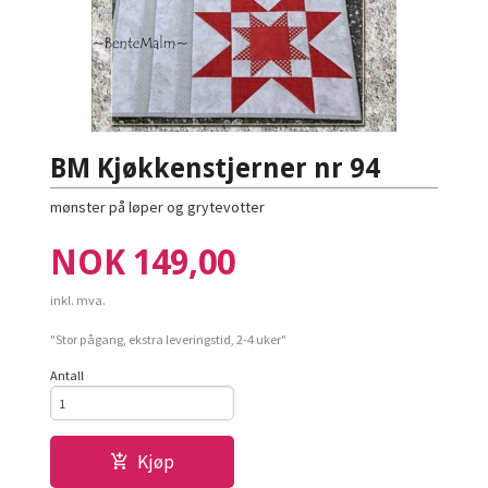
BM Kjøkkenstjerner nr 94
mønster på løper og grytevotter
Pris
NOK
149,00
inkl. mva.
"Stor pågang, ekstra leveringstid, 2-4 uker"
Antall
Kjøp