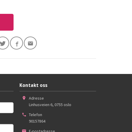
Kontakt oss
Adresse
Linhusveien 6
,
0755
oslo
Telefon
90157864
E-postadresse