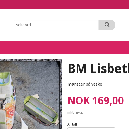
BM Lisbet
mønster på veske
Pris
NOK
169,00
inkl. mva.
Antall