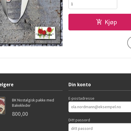
Kjøp
elgere
Din konto
E-postadresse
BK Nostalgisk pakke med
Bakekleder
800,00
Ditt passord