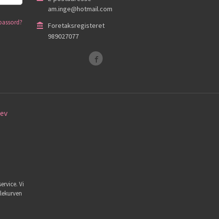
am.inge@hotmail.com
passord?
Foretaksregisteret
989027077
ev
ervice. Vi
dlekurven