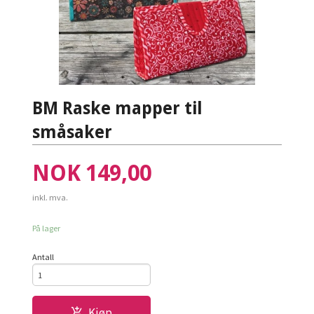
BM Raske mapper til
småsaker
Pris
NOK
149,00
inkl. mva.
På lager
Antall
Kjøp