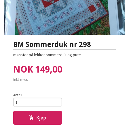
BM Sommerduk nr 298
mønster på lekker sommerduk og pute
Pris
NOK
149,00
inkl. mva.
Antall
Kjøp