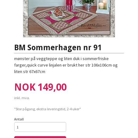
BM Sommerhagen nr 91
mønster på veggteppe og liten duk i sommerfriske
farger,quick curve linjalen er brukt her str 106x106cm og
liten str 67x67cm
Pris
NOK
149,00
inkl. mva.
"Stor pågang, ekstra leveringstid, 2-4 uker"
Antall