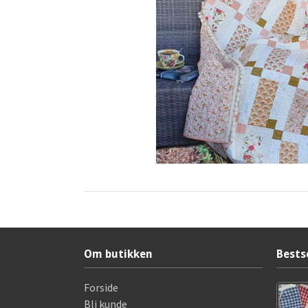
Om butikken
Bests
Forside
Bli kunde