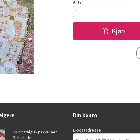
Antall
Kjøp
elgere
Din konto
E-postadresse
BK Nostalgisk pakke med
Bakekleder