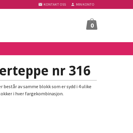
KONTAKT OSS
MIN KONTO
0
rteppe nr 316
 består av samme blokk som er sydd i 4 ulike
lokker i hver fargekombinasjon.