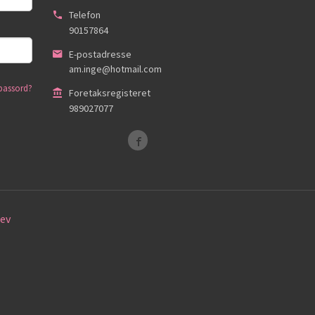
Telefon
90157864
E-postadresse
am.inge@hotmail.com
passord?
Foretaksregisteret
989027077
ev