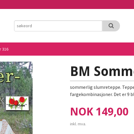
 316
BM Somme
sommerlig slumreteppe. Tepper
fargekombinasjoner. Det er 9 b
Pris
NOK
149,00
inkl. mva.