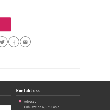
Kontakt oss
Adresse
Linhusveien 6
,
0755
oslo