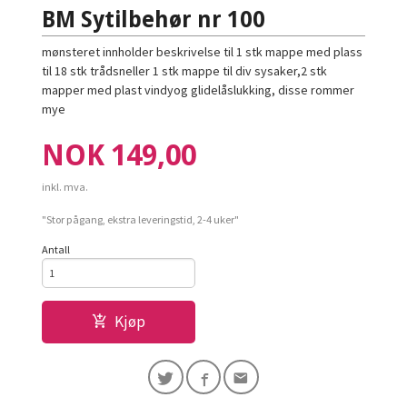
BM Sytilbehør nr 100
mønsteret innholder beskrivelse til 1 stk mappe med plass
til 18 stk trådsneller 1 stk mappe til div sysaker,2 stk
mapper med plast vindyog glidelåslukking, disse rommer
mye
Pris
NOK
149,00
inkl. mva.
"Stor pågang, ekstra leveringstid, 2-4 uker"
Antall
Kjøp