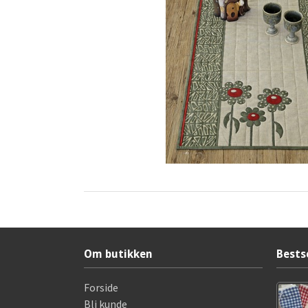
Om butikken
Bests
Forside
Bli kunde