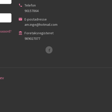
Telefon
90157864
E-postadresse
am.inge@hotmail.com
passord?
Foretaksregisteret
989027077
ev