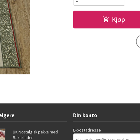
Kjøp
elgere
Din konto
E-postadresse
BK Nostalgisk pakke med
Bakekleder