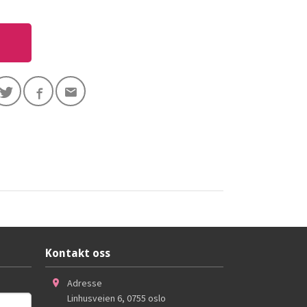
Kontakt oss
Adresse
Linhusveien 6
,
0755
oslo