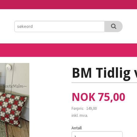
BM Tidlig 
Tilbud
NOK
75,00
Førpris:
149,00
Rabatt
inkl. mva.
Antall