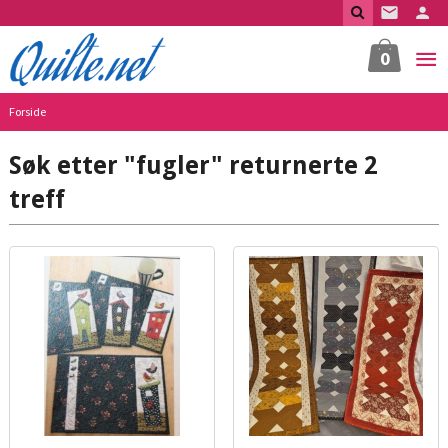
Gå
til
innholdet
0
Forside
Søk etter "fugler" returnerte 2
treff