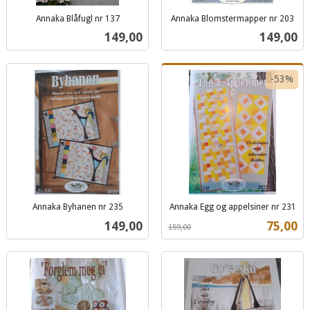
Annaka Blåfugl nr 137
Annaka Blomstermapper nr 203
inkl.
inkl.
Pris
Pris
149,00
149,00
mva.
mva.
-53%
Annaka Byhanen nr 235
Annaka Egg og appelsiner nr 231
inkl.
Rabatt
inkl.
Pris
Tilbud
149,00
75,00
159,00
mva.
mva.