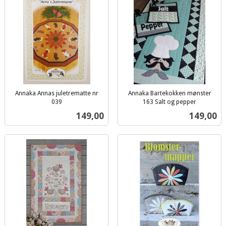
Annaka Annas juletrematte nr
Annaka Bartekokken mønster
039
163 Salt og pepper
inkl.
inkl.
Pris
Pris
149,00
149,00
mva.
mva.