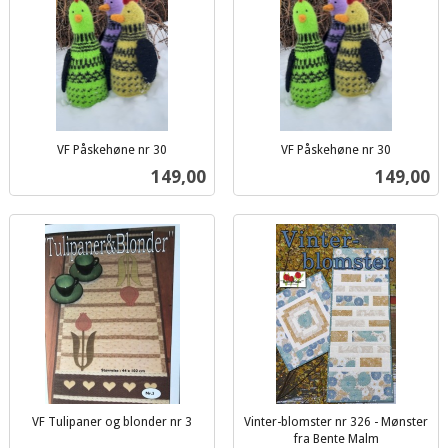
VF Påskehøne nr 30
VF Påskehøne nr 30
inkl.
inkl.
Pris
Pris
149,00
149,00
mva.
mva.
VF Tulipaner og blonder nr 3
Vinter-blomster nr 326 - Mønster
inkl.
fra Bente Malm