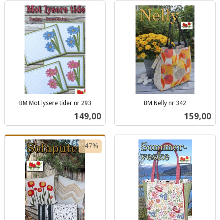
BM Mot lysere tider nr 293
BM Nelly nr 342
inkl.
inkl.
Pris
Pris
149,00
159,00
mva.
mva.
-47%