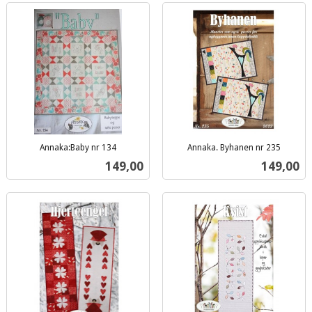
Annaka:Baby nr 134
Annaka. Byhanen nr 235
inkl.
inkl.
Pris
Pris
149,00
149,00
mva.
mva.