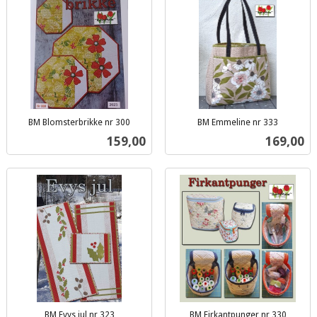
BM Blomsterbrikke nr 300
BM Emmeline nr 333
inkl.
inkl.
Pris
Pris
159,00
169,00
mva.
mva.
BM Evys jul nr 323
BM Firkantpunger nr 330