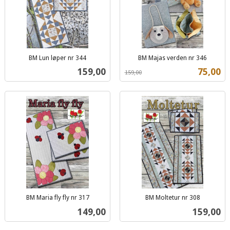
BM Lun løper nr 344
BM Majas verden nr 346
inkl.
Rabatt
inkl.
Pris
Tilbud
159,00
75,00
159,00
mva.
mva.
BM Maria fly fly nr 317
BM Moltetur nr 308
inkl.
inkl.
Pris
Pris
149,00
159,00
mva.
mva.