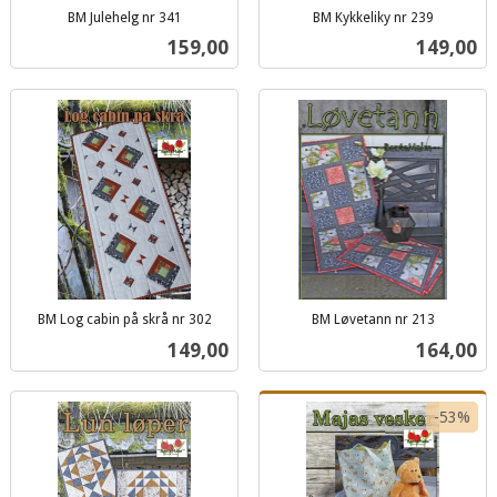
BM Julehelg nr 341
BM Kykkeliky nr 239
inkl.
inkl.
Pris
Pris
159,00
149,00
mva.
mva.
BM Log cabin på skrå nr 302
BM Løvetann nr 213
inkl.
inkl.
Pris
Pris
149,00
164,00
mva.
mva.
-53%