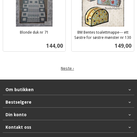
Blonde duk nr 71
BM Bentes toalettmappe--- ett
inkl.
Søstre for søstre mønster nr 130
inkl.
mva.
Pris
Pris
144,00
149,00
mva.
Neste ›
Om butikken
Bestselgere
Din konto
Kontakt oss