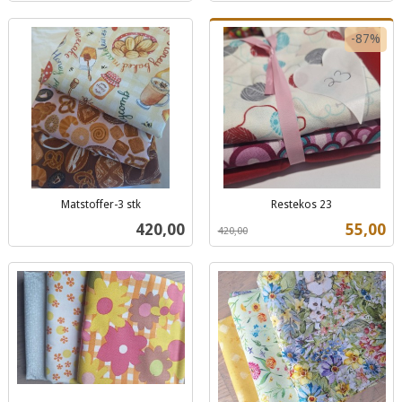
-87%
Matstoffer-3 stk
Restekos 23
inkl.
Rabatt
inkl.
Pris
Tilbud
420,00
55,00
420,00
mva.
mva.