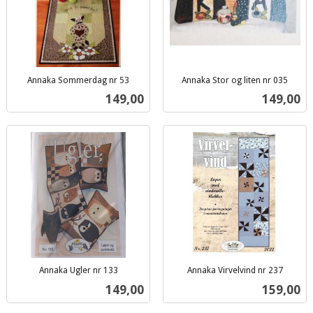
Annaka Sommerdag nr 53
Annaka Stor og liten nr 035
inkl.
inkl.
Pris
Pris
149,00
149,00
mva.
mva.
Annaka Ugler nr 133
Annaka Virvelvind nr 237
inkl.
inkl.
Pris
Pris
149,00
159,00
mva.
mva.