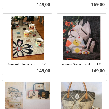
inkl.
mva.
Pris
Pris
149,00
169,00
mva.
Annaka En lappeløper nr 073
Annaka Godversveske nr 138
inkl.
inkl.
Pris
Pris
149,00
149,00
mva.
mva.