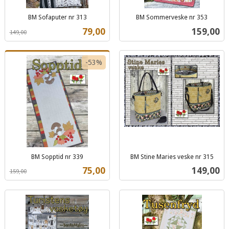
BM Sofaputer nr 313
BM Sommerveske nr 353
Rabatt
inkl.
inkl.
Tilbud
Pris
79,00
159,00
149,00
mva.
mva.
-53%
BM Sopptid nr 339
BM Stine Maries veske nr 315
Rabatt
inkl.
inkl.
Tilbud
Pris
75,00
149,00
159,00
mva.
mva.