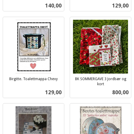
inkl.
mva.
Pris
Pris
140,00
129,00
mva.
Birgitte. Toalettmappa Chevy
BK SOMMERGAVE 3 Jordbær og
inkl.
kort
inkl.
mva.
Pris
Pris
129,00
800,00
mva.