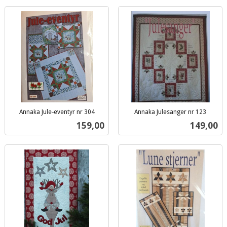
Annaka Jule-eventyr nr 304
Annaka Julesanger nr 123
inkl.
inkl.
Pris
Pris
159,00
149,00
mva.
mva.