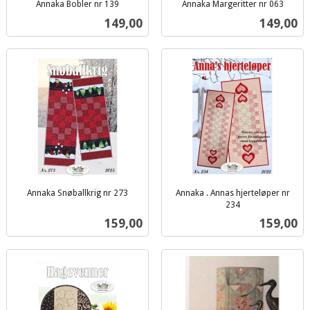
Annaka Bobler nr 139
Annaka Margeritter nr 063
inkl.
inkl.
Pris
Pris
149,00
149,00
mva.
mva.
Annaka Snøballkrig nr 273
Annaka . Annas hjerteløper nr
inkl.
234
inkl.
mva.
Pris
Pris
159,00
159,00
mva.