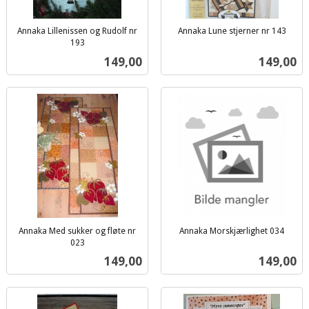
Annaka Lillenissen og Rudolf nr
Annaka Lune stjerner nr 143
inkl.
193
inkl.
mva.
Pris
Pris
149,00
149,00
mva.
Annaka Med sukker og fløte nr
Annaka Morskjærlighet 034
inkl.
023
inkl.
mva.
Pris
Pris
149,00
149,00
mva.