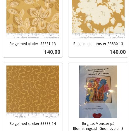
Beige med blader -33831-13
Beige med blomster-33830-13
inkl.
inkl.
Pris
Pris
140,00
140,00
mva.
mva.
Beige med streker 33833-14
Birgitte: Mønster på
inkl.
Blomstringstid i Gnomeveien 3