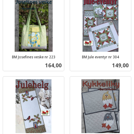
BM Josefines veske nr 223
BM Jule eventyr nr 304
inkl.
inkl.
Pris
Pris
164,00
149,00
mva.
mva.