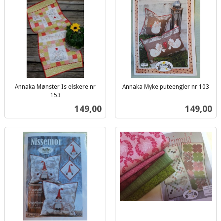
Annaka Mønster Is elskere nr
Annaka Myke puteengler nr 103
inkl.
153
inkl.
mva.
Pris
Pris
149,00
149,00
mva.