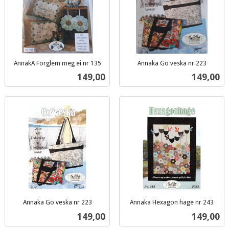
AnnakA Forglem meg ei nr 135
Annaka Go veska nr 223
inkl.
inkl.
Pris
Pris
149,00
149,00
mva.
mva.
Annaka Go veska nr 223
Annaka Hexagon hage nr 243
inkl.
inkl.
Pris
Pris
149,00
149,00
mva.
mva.