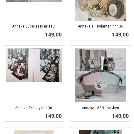
Annaka Supereasy nr 113
Annaka Til sydamen nr 136
inkl.
inkl.
Pris
Pris
149,00
149,00
mva.
mva.
Annaka Trendy nr 130
Annaka 183 Til vesken
inkl.
inkl.
Pris
Pris
149,00
149,00
mva.
mva.