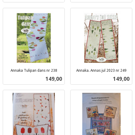
Annaka Tulipan dans nr 238
Annaka. Annas jul 2023 nr 249
inkl.
inkl.
Pris
Pris
149,00
149,00
mva.
mva.