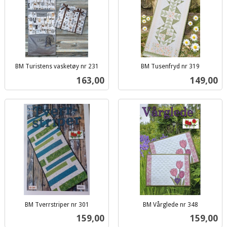
BM Turistens vasketøy nr 231
BM Tusenfryd nr 319
inkl.
inkl.
Pris
Pris
163,00
149,00
mva.
mva.
BM Tverrstriper nr 301
BM Vårglede nr 348
inkl.
inkl.
Pris
Pris
159,00
159,00
mva.
mva.