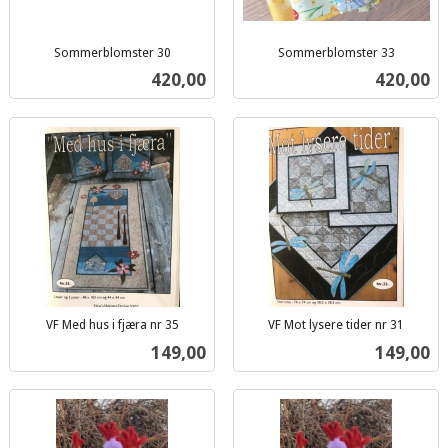
Sommerblomster 30
Sommerblomster 33
inkl.
inkl.
Pris
Pris
420,00
420,00
mva.
mva.
VF Med hus i fjæra nr 35
VF Mot lysere tider nr 31
inkl.
inkl.
Pris
Pris
149,00
149,00
mva.
mva.