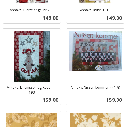
Annaka. Hjerte engel nr 236
Annaka. Kvist- 1013
inkl.
inkl.
Pris
Pris
149,00
149,00
mva.
mva.
Annaka. Lillenissen og Rudolf nr
Annaka. Nissen kommer nr 173
inkl.
193
inkl.
mva.
Pris
Pris
159,00
159,00
mva.