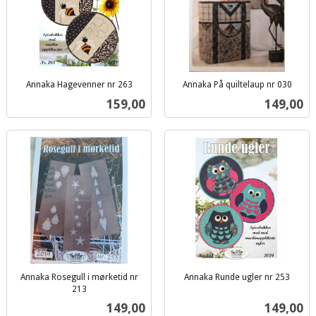
Annaka Hagevenner nr 263
Annaka På quiltelaup nr 030
inkl.
inkl.
Pris
Pris
159,00
149,00
mva.
mva.
Annaka Rosegull i mørketid nr
Annaka Runde ugler nr 253
inkl.
213
inkl.
mva.
Pris
Pris
149,00
149,00
mva.