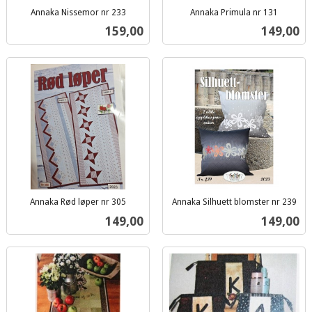
Annaka Nissemor nr 233
Annaka Primula nr 131
inkl.
inkl.
Pris
Pris
159,00
149,00
mva.
mva.
Annaka Rød løper nr 305
Annaka Silhuett blomster nr 239
inkl.
inkl.
Pris
Pris
149,00
149,00
mva.
mva.