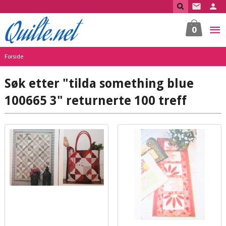
Gå
til
innholdet
0
Forside
Søk etter "tilda something blue
100665 3" returnerte 100 treff