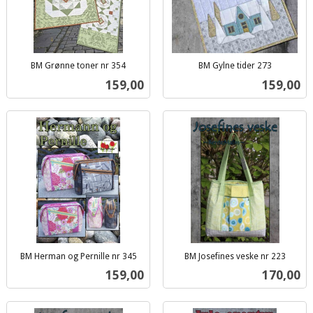
BM Grønne toner nr 354
BM Gylne tider 273
inkl.
inkl.
Pris
Pris
159,00
159,00
mva.
mva.
BM Herman og Pernille nr 345
BM Josefines veske nr 223
inkl.
inkl.
Pris
Pris
159,00
170,00
mva.
mva.