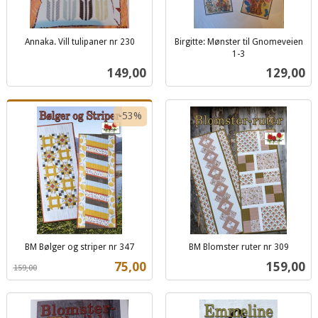
Annaka. Vill tulipaner nr 230
Birgitte: Mønster til Gnomeveien
inkl.
1-3
inkl.
mva.
Pris
Pris
149,00
129,00
mva.
-53%
BM Bølger og striper nr 347
BM Blomster ruter nr 309
Rabatt
inkl.
inkl.
Tilbud
Pris
75,00
159,00
159,00
mva.
mva.