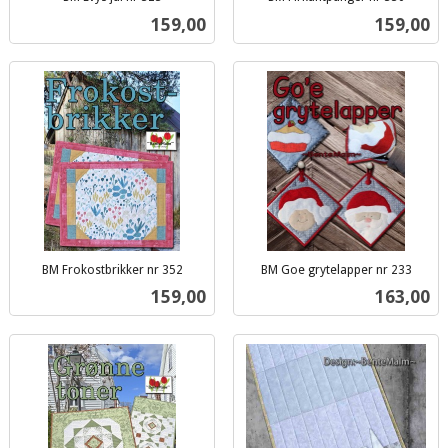
inkl.
inkl.
Pris
Pris
159,00
159,00
mva.
mva.
BM Frokostbrikker nr 352
BM Goe grytelapper nr 233
inkl.
inkl.
Pris
Pris
159,00
163,00
mva.
mva.